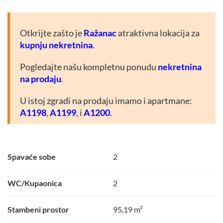
Otkrijte zašto je
Ražanac
atraktivna lokacija za
kupnju nekretnina
.
Pogledajte našu kompletnu ponudu
nekretnina
na prodaju
.
U istoj zgradi na prodaju imamo i apartmane:
A1198
,
A1199
, i
A1200
.
Spavaće sobe
2
WC/Kupaonica
2
Stambeni prostor
95,19 m²