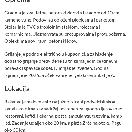
Gradnja je kvalitetna, betonski zidovi s fasadom od 10 cm
kamene vune. Podovi su obloženi pločicama i parketom.
Stolarija je PVC s troslojnim staklom, roletama i
komarnicima. Ulazna vrata su protuprovalna i protupožarna.
Objekt ima novi ravni betonski krov.
Grijanje je podno električno u kupaonici, a za hlađenje i
dodatno grijanje predviđene su tri klima jedinice (dnevni
boravak i spavaće sobe). Dimnjak je izveden. Godina
izgradnje je 2026., a očekivani energetski certifikat je A.
Lokacija
Ražanac je malo mjesto na južnoj strani podvelebitskog
kanala koje ima sav sadržaj potreban za ugodno ljetovanje:
restorani, kafići, ljekarna, pošta, ambulanta, trgovina, kamp
itd. Zadar je udaljen oko 20 km, a plaža Zrće na otoku Pagu
oko 50 km.