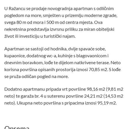
U Ražancu se prodaje novogradnja apartman s odličnim
pogledom na more, smješten u prizemlju moderne zgrade,
svega 80 m od mora i 500 m od centra mjesta. Ova
nekretnina predstavlja izvrsnu priliku za miran obiteljski
život ili investiciju u turistički najam.
Apartman se sastoji od hodnika, dvije spavaće sobe,
kupaonice, dodatnog wc-a, kuhinje s blagovaonicom i
dnevnim boravkom, lođe te dijelom natkrivene terase. Neto
korisna površina opisanih prostorija iznosi 70,85 m2. S lođe
se pruža odličan pogled na more.
Dodatno apartmanu pripada vrt površine 98,16 m2 (9,81 m2
neto) te garaža br. 4 u suterenu površine 24,21 m2 (14,53 m2
neto). Ukupna neto površina s pripacima iznosi 95,19 m2.
Oprema