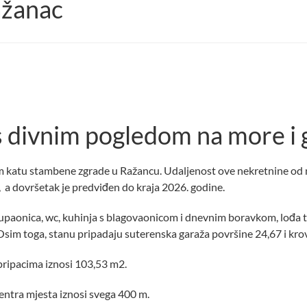
ažanac
 divnim pogledom na more i
katu stambene zgrade u Ražancu. Udaljenost ove nekretnine od m
i, a dovršetak je predviđen do kraja 2026. godine.
kupaonica, wc, kuhinja s blagovaonicom i dnevnim boravkom, lođa t
. Osim toga, stanu pripadaju suterenska garaža površine 24,67 i kr
ripacima iznosi 103,53 m2.
entra mjesta iznosi svega 400 m.