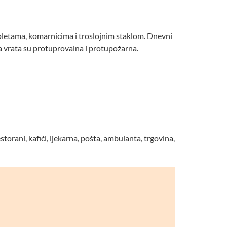
roletama, komarnicima i troslojnim staklom. Dnevni
na vrata su protuprovalna i protupožarna.
orani, kafići, ljekarna, pošta, ambulanta, trgovina,