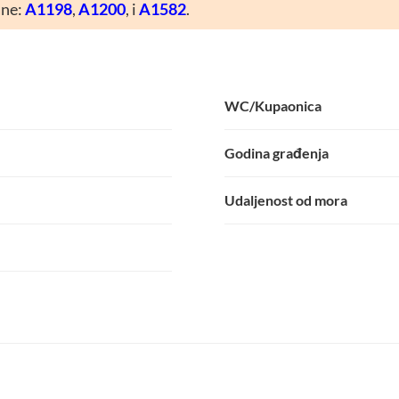
ane:
A1198
,
A1200
, i
A1582
.
WC/Kupaonica
Godina građenja
Udaljenost od mora