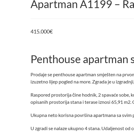
Apartman A1199 – R
415.000
€
Penthouse apartman s
Prodaje se penthouse apartman smješten na prvom 
izuzetno lijep pogled na more. Zgrada je u izgradnj
Raspored prostorija čine hodnik, 2 spavaće sobe, 
opisanih prostorija stana i terase iznosi 65,91 m2
Ukupna neto korisna površina apartmana sa svim p
U zgradi se nalaze ukupno 4 stana. Udaljenost od c