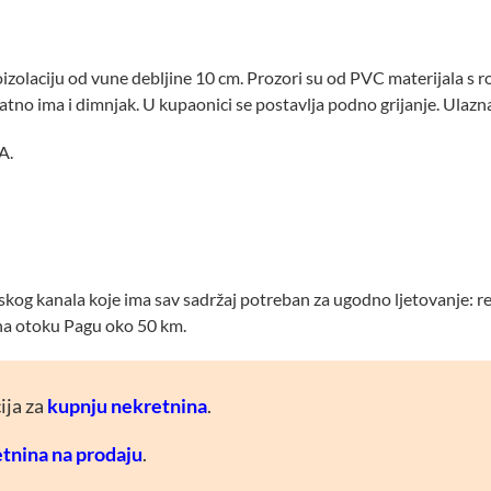
izolaciju od vune debljine 10 cm. Prozori su od PVC materijala s 
datno ima i dimnjak. U kupaonici se postavlja podno grijanje. Ulaz
A.
kog kanala koje ima sav sadržaj potreban za ugodno ljetovanje: rest
 na otoku Pagu oko 50 km.
ija za
kupnju nekretnina
.
tnina na prodaju
.