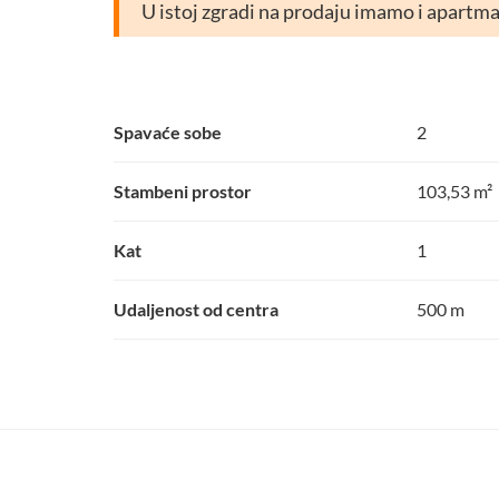
U istoj zgradi na prodaju imamo i apartm
Spavaće sobe
2
Stambeni prostor
103,53 m²
Kat
1
Udaljenost od centra
500 m