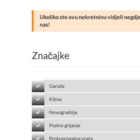
Ukoliko ste ovu nekretninu vidjeli negdje d
nas!
Značajke
Garaža
Klima
Novogradnja
Podno grijanje
Protuprovalna vrata