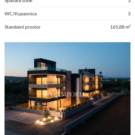
Spavaće sobe
3
WC/Kupaonica
3
Stambeni prostor
165,88 m²