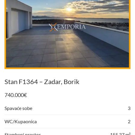
Stan F1364 – Zadar, Borik
740.000
€
Spavaće sobe
3
WC/Kupaonica
2
Stambeni prostor
155,37 m²