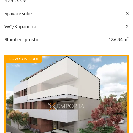
475.000
€
Spavaće sobe
3
WC/Kupaonica
2
Stambeni prostor
136,84 m²
NOVO U PONUDI