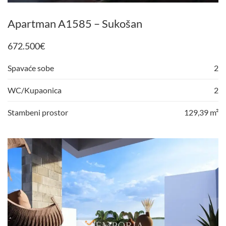
Apartman A1585 – Sukošan
672.500
€
Spavaće sobe
2
WC/Kupaonica
2
Stambeni prostor
129,39 m²