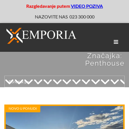
Razgledavanje putem
VIDEO POZIVA
NAZOVITE NAS
023 300 000
Toggle
naviga
Značajka:
Penthouse
NOVO U PONUDI