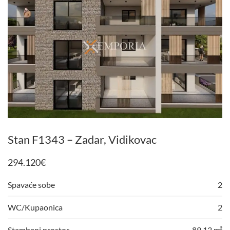
Stan F1343 – Zadar, Vidikovac
294.120
€
Spavaće sobe
2
WC/Kupaonica
2
Stambeni prostor
89,13 m²