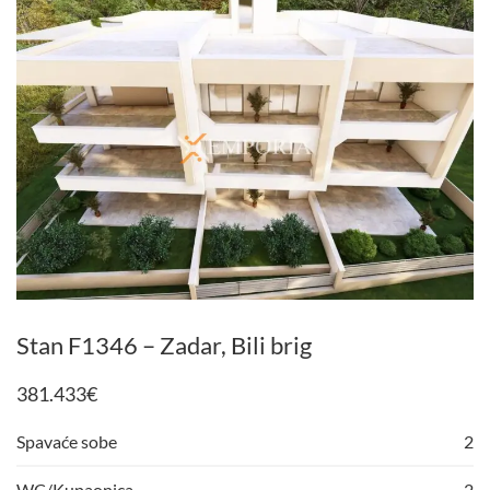
Stan F1346 – Zadar, Bili brig
381.433
€
Spavaće sobe
2
WC/Kupaonica
2