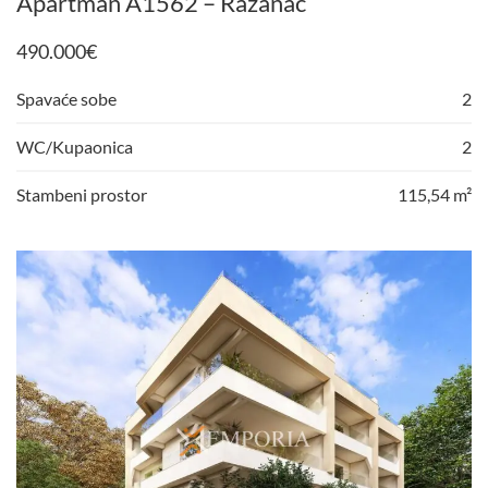
Apartman A1562 – Ražanac
490.000
€
Spavaće sobe
2
WC/Kupaonica
2
Stambeni prostor
115,54 m²