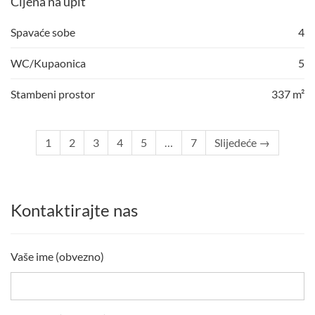
Cijena na upit
Spavaće sobe
4
WC/Kupaonica
5
Stambeni prostor
337 m²
1
2
3
4
5
…
7
Slijedeće →
Kontaktirajte nas
Vaše ime (obvezno)