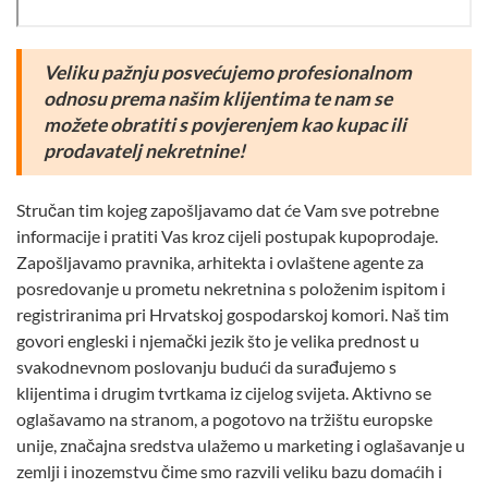
Veliku pažnju posvećujemo profesionalnom
odnosu prema našim klijentima
te nam se
možete obratiti s povjerenjem kao kupac ili
prodavatelj nekretnine!
Stručan tim kojeg zapošljavamo dat će Vam sve potrebne
informacije i pratiti Vas kroz cijeli postupak kupoprodaje.
Zapošljavamo pravnika, arhitekta i ovlaštene agente za
posredovanje u prometu nekretnina s položenim ispitom i
registriranima pri Hrvatskoj gospodarskoj komori. Naš tim
govori engleski i njemački jezik što je velika prednost u
svakodnevnom poslovanju budući da surađujemo s
klijentima i drugim tvrtkama iz cijelog svijeta. Aktivno se
oglašavamo na stranom, a pogotovo na tržištu europske
unije, značajna sredstva ulažemo u marketing i oglašavanje u
zemlji i inozemstvu čime smo razvili veliku bazu domaćih i