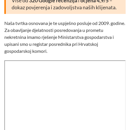
Više od
320 Google recenzija
i
ocjena 4,9/5
–
dokaz povjerenja i zadovoljstva naših klijenata.
Naša tvrtka osnovana je te uspješno posluje od 2009. godine.
Za obavljanje djelatnosti posredovanja u prometu
nekretnina imamo rješenje Ministarstva gospodarstva i
upisani smo u registar posrednika pri Hrvatskoj
gospodarskoj komori.