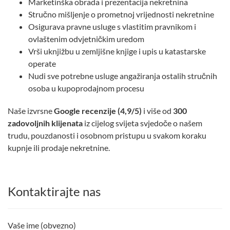
Marketinška obrada i prezentacija nekretnina
Stručno mišljenje o prometnoj vrijednosti nekretnine
Osigurava pravne usluge s vlastitim pravnikom i
ovlaštenim odvjetničkim uredom
Vrši uknjižbu u zemljišne knjige i upis u katastarske
operate
Nudi sve potrebne usluge angažiranja ostalih stručnih
osoba u kupoprodajnom procesu
Naše izvrsne
Google recenzije (4,9/5)
i više od
300
zadovoljnih klijenata
iz cijelog svijeta svjedoče o našem
trudu, pouzdanosti i osobnom pristupu u svakom koraku
kupnje ili prodaje nekretnine.
Kontaktirajte nas
Vaše ime (obvezno)