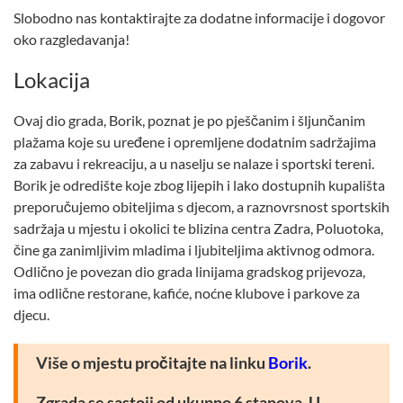
Slobodno nas kontaktirajte za dodatne informacije i dogovor
oko razgledavanja!
Lokacija
Ovaj dio grada, Borik, poznat je po pješčanim i šljunčanim
plažama koje su uređene i opremljene dodatnim sadržajima
za zabavu i rekreaciju, a u naselju se nalaze i sportski tereni.
Borik je odredište koje zbog lijepih i lako dostupnih kupališta
preporučujemo obiteljima s djecom, a raznovrsnost sportskih
sadržaja u mjestu i okolici te blizina centra Zadra, Poluotoka,
čine ga zanimljivim mladima i ljubiteljima aktivnog odmora.
Odlično je povezan dio grada linijama gradskog prijevoza,
ima odlične restorane, kafiće, noćne klubove i parkove za
djecu.
Više o mjestu pročitajte na linku
Borik
.
Zgrada se sastoji od ukupno 6 stanova. U