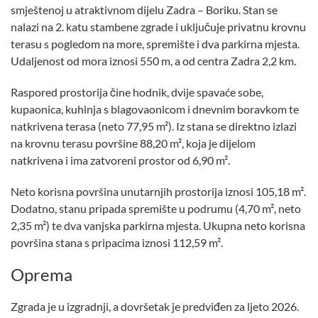
smještenoj u atraktivnom dijelu Zadra – Boriku. Stan se
nalazi na 2. katu stambene zgrade i uključuje privatnu krovnu
terasu s pogledom na more, spremište i dva parkirna mjesta.
Udaljenost od mora iznosi 550 m, a od centra Zadra 2,2 km.
Raspored prostorija čine hodnik, dvije spavaće sobe,
kupaonica, kuhinja s blagovaonicom i dnevnim boravkom te
natkrivena terasa (neto 77,95 m²). Iz stana se direktno izlazi
na krovnu terasu površine 88,20 m², koja je dijelom
natkrivena i ima zatvoreni prostor od 6,90 m².
Neto korisna površina unutarnjih prostorija iznosi 105,18 m².
Dodatno, stanu pripada spremište u podrumu (4,70 m², neto
2,35 m²) te dva vanjska parkirna mjesta. Ukupna neto korisna
površina stana s pripacima iznosi 112,59 m².
Oprema
Zgrada je u izgradnji, a dovršetak je predviđen za ljeto 2026.