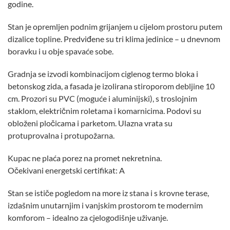
godine.
Stan je opremljen podnim grijanjem u cijelom prostoru putem
dizalice topline. Predviđene su tri klima jedinice – u dnevnom
boravku i u obje spavaće sobe.
Gradnja se izvodi kombinacijom ciglenog termo bloka i
betonskog zida, a fasada je izolirana stiroporom debljine 10
cm. Prozori su PVC (moguće i aluminijski), s troslojnim
staklom, električnim roletama i komarnicima. Podovi su
obloženi pločicama i parketom. Ulazna vrata su
protuprovalna i protupožarna.
Kupac ne plaća porez na promet nekretnina.
Očekivani energetski certifikat: A
Stan se ističe pogledom na more iz stana i s krovne terase,
izdašnim unutarnjim i vanjskim prostorom te modernim
komforom – idealno za cjelogodišnje uživanje.