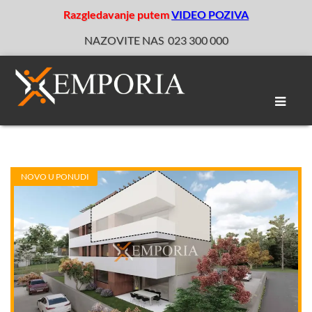
Razgledavanje putem
VIDEO POZIVA
NAZOVITE NAS
023 300 000
Toggle
naviga
NOVO U PONUDI