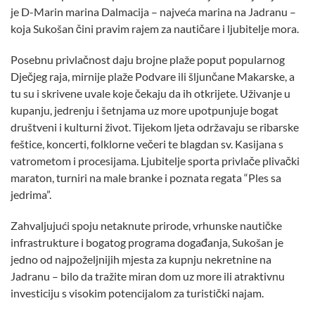
je D-Marin marina Dalmacija – najveća marina na Jadranu –
koja Sukošan čini pravim rajem za nautičare i ljubitelje mora.
Posebnu privlačnost daju brojne plaže poput popularnog
Dječjeg raja, mirnije plaže Podvare ili šljunčane Makarske, a
tu su i skrivene uvale koje čekaju da ih otkrijete. Uživanje u
kupanju, jedrenju i šetnjama uz more upotpunjuje bogat
društveni i kulturni život. Tijekom ljeta održavaju se ribarske
feštice, koncerti, folklorne večeri te blagdan sv. Kasijana s
vatrometom i procesijama. Ljubitelje sporta privlače plivački
maraton, turniri na male branke i poznata regata “Ples sa
jedrima”.
Zahvaljujući spoju netaknute prirode, vrhunske nautičke
infrastrukture i bogatog programa događanja, Sukošan je
jedno od najpoželjnijih mjesta za kupnju nekretnine na
Jadranu – bilo da tražite miran dom uz more ili atraktivnu
investiciju s visokim potencijalom za turistički najam.