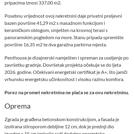
pripacima iznosi 337,00 m2.
Posebnu vrijednost ovoj nekretnini daje privatni preljevni
bazen površine 41,29 m2 s masažnom funkcijom i
keramičkom oblogom, smješten na krovnoj terasi s
panoramskim pogledom na more. Stanu pripada spremište
površine 16,35 m2 te dva garažna parkirna mjesta.
Penthouse je dizajnerski namješten i spreman za useljenje po
završetku gradnje. Dovršetak projekta očekuje se do ljeta
2026. godine. Očekivani energetski certifikat je A+, što jamči
vrhunsku energetsku učinkovitost i visoku razinu komfora.
Porez na promet nekretnina ne plaća se za ovu nekretninu.
Oprema
Zgrada je građena betonskom konstrukcijom, a fasada je
izolirana stiroporom debljine 12 cm, dok je prednji dio
izveden s 15 cm izolacije radi dodatne energetske