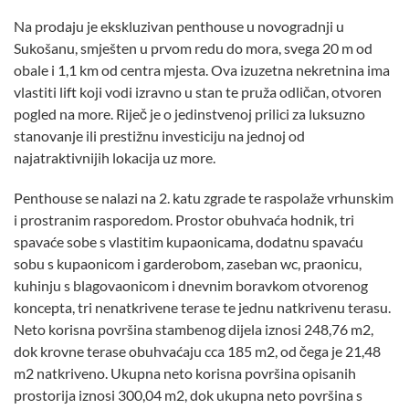
Na prodaju je ekskluzivan penthouse u novogradnji u
Sukošanu, smješten u prvom redu do mora, svega 20 m od
obale i 1,1 km od centra mjesta. Ova izuzetna nekretnina ima
vlastiti lift koji vodi izravno u stan te pruža odličan, otvoren
pogled na more. Riječ je o jedinstvenoj prilici za luksuzno
stanovanje ili prestižnu investiciju na jednoj od
najatraktivnijih lokacija uz more.
Penthouse se nalazi na 2. katu zgrade te raspolaže vrhunskim
i prostranim rasporedom. Prostor obuhvaća hodnik, tri
spavaće sobe s vlastitim kupaonicama, dodatnu spavaću
sobu s kupaonicom i garderobom, zaseban wc, praonicu,
kuhinju s blagovaonicom i dnevnim boravkom otvorenog
koncepta, tri nenatkrivene terase te jednu natkrivenu terasu.
Neto korisna površina stambenog dijela iznosi 248,76 m2,
dok krovne terase obuhvaćaju cca 185 m2, od čega je 21,48
m2 natkriveno. Ukupna neto korisna površina opisanih
prostorija iznosi 300,04 m2, dok ukupna neto površina s