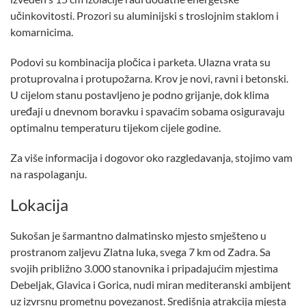
učinkovitosti. Prozori su aluminijski s troslojnim staklom i
komarnicima.
Podovi su kombinacija pločica i parketa. Ulazna vrata su
protuprovalna i protupožarna. Krov je novi, ravni i betonski.
U cijelom stanu postavljeno je podno grijanje, dok klima
uređaji u dnevnom boravku i spavaćim sobama osiguravaju
optimalnu temperaturu tijekom cijele godine.
Za više informacija i dogovor oko razgledavanja, stojimo vam
na raspolaganju.
Lokacija
Sukošan je šarmantno dalmatinsko mjesto smješteno u
prostranom zaljevu Zlatna luka, svega 7 km od Zadra. Sa
svojih približno 3.000 stanovnika i pripadajućim mjestima
Debeljak, Glavica i Gorica, nudi miran mediteranski ambijent
uz izvrsnu prometnu povezanost. Središnja atrakcija mjesta