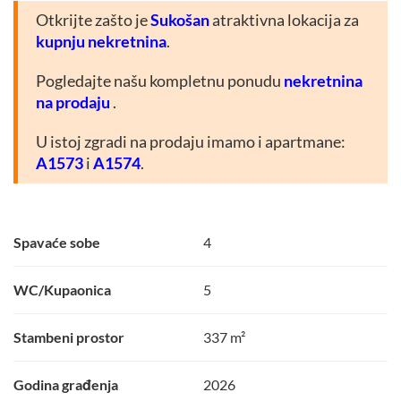
Otkrijte zašto je
Sukošan
atraktivna lokacija za
kupnju nekretnina
.
Pogledajte našu kompletnu ponudu
nekretnina
na prodaju
.
U istoj zgradi na prodaju imamo i apartmane:
A1573
i
A1574
.
Spavaće sobe
4
WC/Kupaonica
5
Stambeni prostor
337 m²
Godina građenja
2026