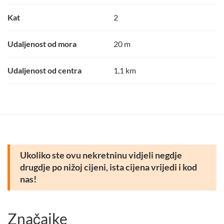
Kat
2
Udaljenost od mora
20 m
Udaljenost od centra
1,1 km
Ukoliko ste ovu nekretninu vidjeli negdje
drugdje po nižoj cijeni, ista cijena vrijedi i kod
nas!
Značajke