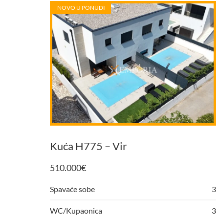
NOVO U PONUDI
Kuća H775 – Vir
510.000
€
Spavaće sobe
3
WC/Kupaonica
3