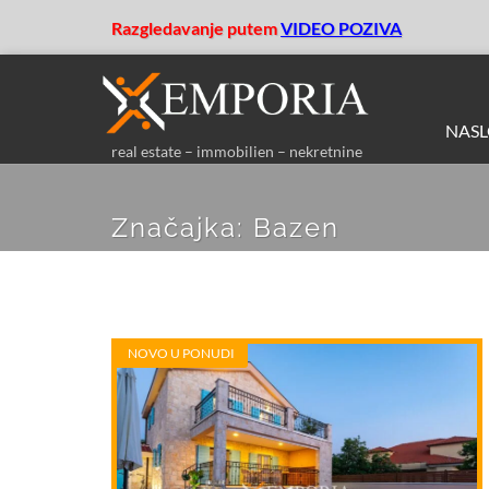
Razgledavanje putem
VIDEO POZIVA
NAS
real estate – immobilien – nekretnine
Značajka:
Bazen
NOVO U PONUDI