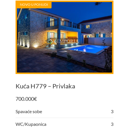
NOVO U PONUDI
Kuća H779 – Privlaka
700.000
€
Spavaće sobe
3
WC/Kupaonica
3