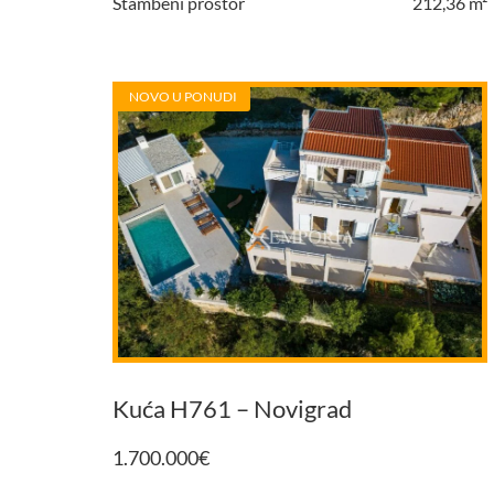
Stambeni prostor
212,36 m²
NOVO U PONUDI
Kuća H761 – Novigrad
1.700.000
€