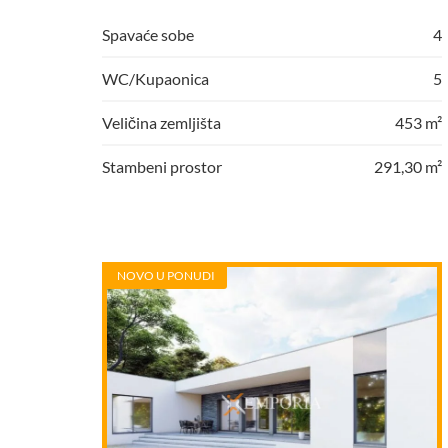
Spavaće sobe
4
WC/Kupaonica
5
Veličina zemljišta
453 m²
Stambeni prostor
291,30 m²
NOVO U PONUDI