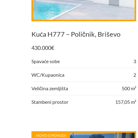
Kuća H777 – Poličnik, Briševo
430.000
€
Spavaće sobe
3
WC/Kupaonica
2
Veličina zemljišta
500 m²
Stambeni prostor
157,05 m²
NOVO U PONUDI