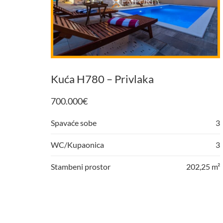
Kuća H780 – Privlaka
700.000
€
Spavaće sobe
3
WC/Kupaonica
3
Stambeni prostor
202,25 m²