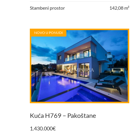
Stambeni prostor
142,08 m²
NOVO U PONUDI
Kuća H769 – Pakoštane
1.430.000
€