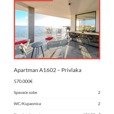
Apartman A1602 – Privlaka
570.000
€
Spavaće sobe
2
WC/Kupaonica
2