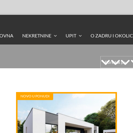
LOVNA
NEKRETNINE
UPIT
O ZADRU I OKOLIC
NOVO U PONUDI