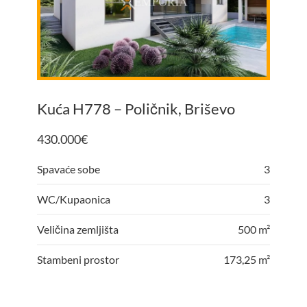
Kuća H778 – Poličnik, Briševo
430.000
€
Spavaće sobe
3
WC/Kupaonica
3
Veličina zemljišta
500 m²
Stambeni prostor
173,25 m²