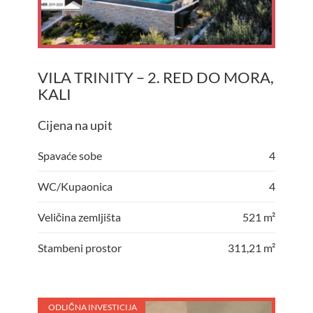
VILA TRINITY – 2. RED DO MORA,
KALI
Cijena na upit
Spavaće sobe
4
WC/Kupaonica
4
Veličina zemljišta
521 m²
Stambeni prostor
311,21 m²
ODLIČNA INVESTICIJA