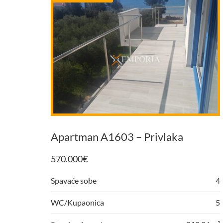
Apartman A1603 – Privlaka
570.000
€
Spavaće sobe
4
WC/Kupaonica
5