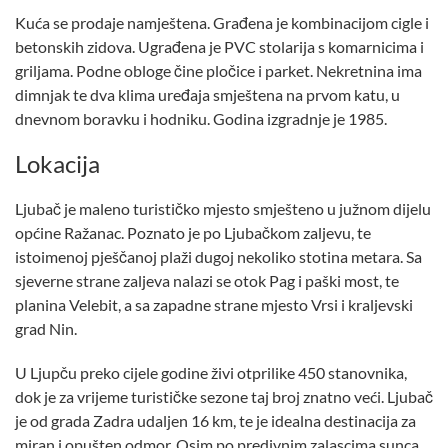
Kuća se prodaje namještena. Građena je kombinacijom cigle i
betonskih zidova. Ugrađena je PVC stolarija s komarnicima i
griljama. Podne obloge čine pločice i parket. Nekretnina ima
dimnjak te dva klima uređaja smještena na prvom katu, u
dnevnom boravku i hodniku. Godina izgradnje je 1985.
Lokacija
Ljubač je maleno turističko mjesto smješteno u južnom dijelu
općine Ražanac. Poznato je po Ljubačkom zaljevu, te
istoimenoj pješčanoj plaži dugoj nekoliko stotina metara. Sa
sjeverne strane zaljeva nalazi se otok Pag i paški most, te
planina Velebit, a sa zapadne strane mjesto Vrsi i kraljevski
grad Nin.
U Ljupču preko cijele godine živi otprilike 450 stanovnika,
dok je za vrijeme turističke sezone taj broj znatno veći. Ljubač
je od grada Zadra udaljen 16 km, te je idealna destinacija za
miran i opušten odmor. Osim po predivnim zalascima sunca,