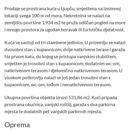
Prodaje se prostrana kuća u Ljupču, smještena na iznimnoj
lokaciji svega 100 m od mora. Nekretnina se nalazi na
zemljištu površine 1.934 m2 te pruža odličan pogled na more
i mnogo prostora za ugodan boravak ili turističku djelatnost.
Kuća se sastoji od tri stambene jedinice. U prizemlju se nalazi
dvosobni stan s kupaonicom, dvije natkrivene terase i garaža.
Na prvom katu, do kojeg se pristupa vanjskim stubištem,
smješten je trosobni stan s kupaonicom, dodatnim wc-om,
natkrivenom terasom i djelomično natkrivenom terasom. U
visokom potkrovlju nalazi se još jedan trosobni stan s
kupaonicom, wc-om, lođom i nenatkrivenom terasom.
Ukupna površina objekta iznosi 531,86 m2. Kući pripada
prostrana okućnica, vanjski roštilj, garaža s dva parkirna
mjesta te dodatnih pet vanjskih parkirnih mjesta.
Oprema