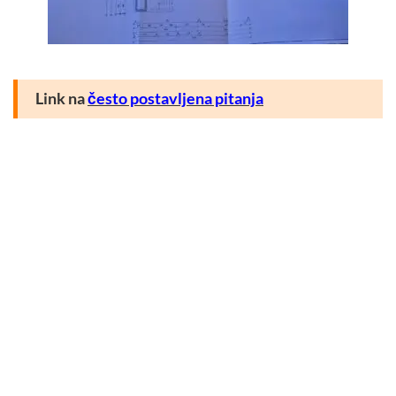
Link na
često postavljena pitanja