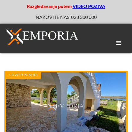
Razgledavanje putem
VIDEO POZIVA
NAZOVITE NAS
023 300 000
Toggle
naviga
NOVO U PONUDI