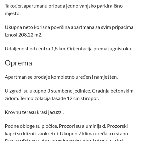
Također, apartmanu pripada jedno vanjsko parkirališno
mjesto.
Ukupna neto korisna površina apartmana sa svim pripacima
iznosi 208,22 m2.
Udaljenost od centra 1,8 km. Orijentacija prema jugoistoku.
Oprema
Apartman se prodaje kompletno uređen i namješten.
U zgradi su ukupno 3 stambene jedinice. Gradnja betonskim
zidom. Termoizolacija fasade 12 cm stiropor.
Krovnu terasu krasi jacuzzi.
Podne obloge su pločice. Prozori su aluminijski. Prozorski
kapci su klizni i zaokretni. Ukupno 7 klima uređaja u stanu.
Dva uređaja su u dnevnom boravku, a po jedan u svakoj