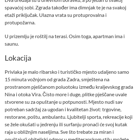
spavaćoj sobi. Zgrada također ima dimnjak te je na svakoj
etaži priključak. Ulazna vrata su protuprovalna i
protupožarna.
U prizemlju je roštilj na terasi. Osim toga, apartman ima i
saunu.
Lokacija
Privlaka je malo ribarsko i turističko mjesto udaljeno samo
15 minuta vožnjom od grada Zadra, smještena na
prostranom pješčanom poluotoku između kraljevskog grada
Nina i otoka Vira. Čisto more i duge, plitke pješčane uvale
stvorene su za opuštanje u potpunosti. Mjesto nudi sav
potreban sadržaj za ugodan i kvalitetan život: trgovine,
restorane, poštu, ambulantu. Ljubitelji sporta, rekreacije koji
se žele okušati u jedrenju ili surfanju pronaći će svoj kutak
raja u obližnjim naseljima. Sve što trebate za miran i
opuštajući obiteljski odmor u mediteranskom stilu možete