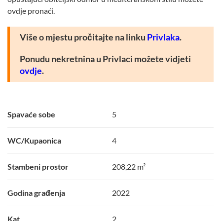
ovdje pronaći.
Više o mjestu pročitajte na linku
Privlaka
.
Ponudu nekretnina u Privlaci možete vidjeti
ovdje
.
Spavaće sobe
5
WC/Kupaonica
4
Stambeni prostor
208,22 m²
Godina građenja
2022
Kat
2