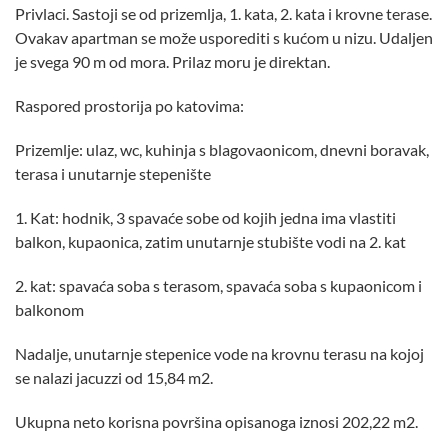
Privlaci. Sastoji se od prizemlja, 1. kata, 2. kata i krovne terase.
Ovakav apartman se može usporediti s kućom u nizu. Udaljen
je svega 90 m od mora. Prilaz moru je direktan.
Raspored prostorija po katovima:
Prizemlje: ulaz, wc, kuhinja s blagovaonicom, dnevni boravak,
terasa i unutarnje stepenište
1. Kat: hodnik, 3 spavaće sobe od kojih jedna ima vlastiti
balkon, kupaonica, zatim unutarnje stubište vodi na 2. kat
2. kat: spavaća soba s terasom, spavaća soba s kupaonicom i
balkonom
Nadalje, unutarnje stepenice vode na krovnu terasu na kojoj
se nalazi jacuzzi od 15,84 m2.
Ukupna neto korisna površina opisanoga iznosi 202,22 m2.