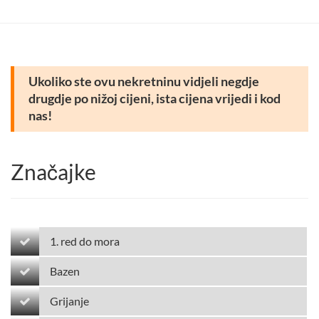
Ukoliko ste ovu nekretninu vidjeli negdje
drugdje po nižoj cijeni, ista cijena vrijedi i kod
nas!
Značajke
1. red do mora
Bazen
Grijanje