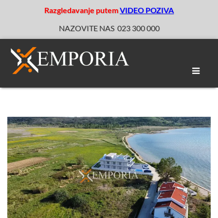
Razgledavanje putem
VIDEO POZIVA
NAZOVITE NAS
023 300 000
Toggle
naviga