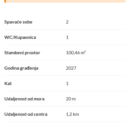
Spavaće sobe
2
WC/Kupaonica
1
Stambeni prostor
100,46 m²
Godina građenja
2027
Kat
1
Udaljenost od mora
20 m
Udaljenost od centra
1,2 km