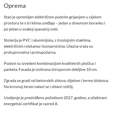
Oprema
Stan je opremljen električnim podnim grijanjem u cijelom
prostoru te s tri klima uređaja – jedan u dnevnom boravku i
po jedan u svakoj spavaćoj sobi.
Stolarija je PVC i aluminijska, s troslojnim staklima,
električnim roletama i komarnicima. Ulazna vrata su
protuprovalna i protupožarna.
Podovi su izvedeni kombinacijom kvalitetnih pločica i
parketa. Fasada je izolirana stiroporom debljine 10 cm.
Zgrada se gradi od betonskih zidova, dijelom i termo blokova.
Na krovnoj terasi nalazi se i zidani roštilj.
Useljenje je predviđeno početkom 2027. godine, a očekivani
energetski certifikat je razred A.