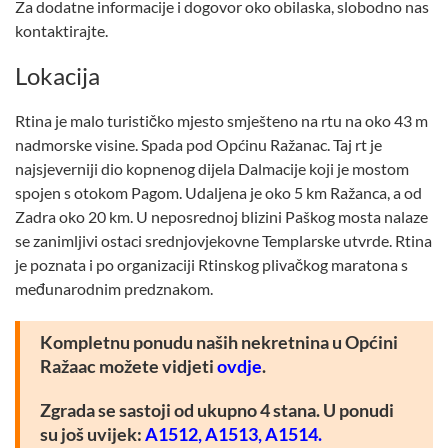
Za dodatne informacije i dogovor oko obilaska, slobodno nas
kontaktirajte.
Lokacija
Rtina je malo turističko mjesto smješteno na rtu na oko 43 m
nadmorske visine. Spada pod Općinu Ražanac. Taj rt je
najsjeverniji dio kopnenog dijela Dalmacije koji je mostom
spojen s otokom Pagom. Udaljena je oko 5 km Ražanca, a od
Zadra oko 20 km. U neposrednoj blizini Paškog mosta nalaze
se zanimljivi ostaci srednjovjekovne Templarske utvrde. Rtina
je poznata i po organizaciji Rtinskog plivačkog maratona s
međunarodnim predznakom.
Kompletnu ponudu naših nekretnina u Općini
Ražaac možete vidjeti
ovdje
.
Zgrada se sastoji od ukupno 4 stana. U ponudi
su još uvijek:
A1512,
A1513,
A1514
.