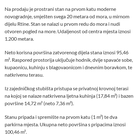
Na prodaju je prostrani stan na prvom katu moderne
novogradnje, smješten svega 20 metara od mora, u mirnom
dijelu Rtine. Stan se nalazi u prvom redu do mora i nudi
otvoren pogled na more. Udaljenost od centra mjesta iznosi
1.200 metara.
Neto korisna površina zatvorenog dijela stana iznosi 95,46
m². Raspored prostorija uključuje hodnik, dvije spavaće sobe,
kupaonicu, kuhinju s blagovaonicom i dnevnim boravkom, te
natkrivenu terasu.
Iz zajedničkog stubišta pristupa se privatnoj krovnoj terasi
na kojoj se nalaze natkrivena ljetna kuhinja (17,84 m²) i bazen
površine 14,72 m² (neto 7,36 m²).
Stanu pripada i spremište na prvom katu (1 m²) te dva
parkirna mjesta. Ukupna neto površina s pripacima iznosi
100,46 m².