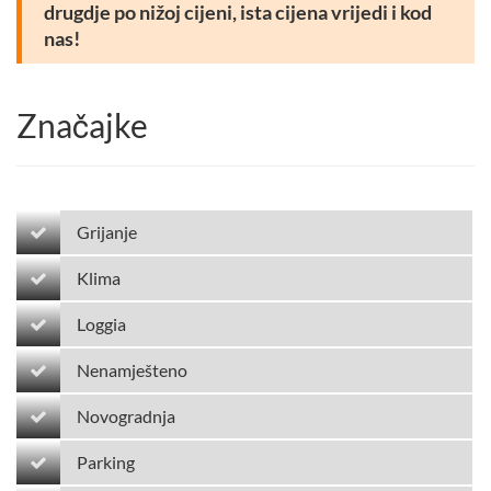
drugdje po nižoj cijeni, ista cijena vrijedi i kod
nas!
Značajke
Grijanje
Klima
Loggia
Nenamješteno
Novogradnja
Parking