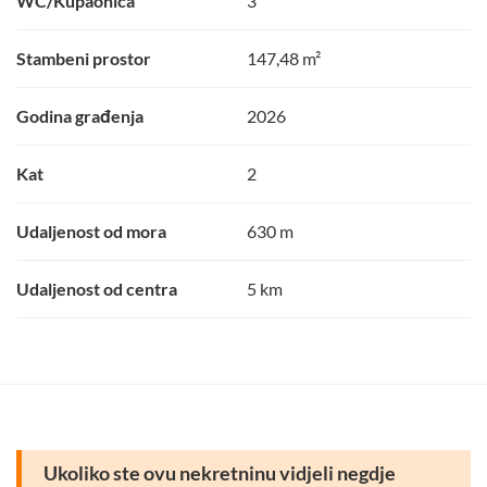
WC/Kupaonica
3
Stambeni prostor
147,48 m²
Godina građenja
2026
Kat
2
Udaljenost od mora
630 m
Udaljenost od centra
5 km
Ukoliko ste ovu nekretninu vidjeli negdje