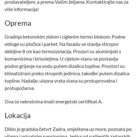
prodavateljem, a prema Vašim željama. Kontaktirajte nas za
više informacija!
Oprema
Gradnja betonskim zidom i ciglenim termo blokom. Podne
obloge su pločice i parket. Na fasadu se stavlja stiropor
debljine 8 cm kao termoizolacija. Prozori su aluminijski s
komarnicima i brisolejima. U cijelom stanu se postavlja
podno grijanje na vodu putem dizalica topline. Prostori su
klimatizirani preko stropnih jedinica, također putem dizalica
topline. Nadalje, ulazna vrata stana su protuprovalna i
protupožarna.
Ova će nekretnina imati energetski certifikat A.
Lokacija
Diklo je gradska četvrt Zadra, smještena uz more, poznata po
vilama i privatnim pansionima. Jedna od najljepših zadarskih