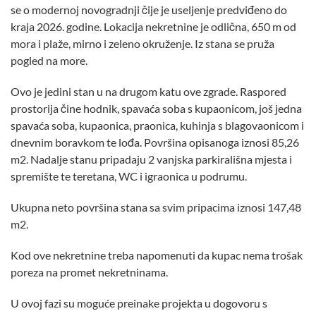
se o modernoj novogradnji čije je useljenje predviđeno do
kraja 2026. godine. Lokacija nekretnine je odlična, 650 m od
mora i plaže, mirno i zeleno okruženje. Iz stana se pruža
pogled na more.
Ovo je jedini stan u na drugom katu ove zgrade. Raspored
prostorija čine hodnik, spavaća soba s kupaonicom, još jedna
spavaća soba, kupaonica, praonica, kuhinja s blagovaonicom i
dnevnim boravkom te lođa. Površina opisanoga iznosi 85,26
m2. Nadalje stanu pripadaju 2 vanjska parkirališna mjesta i
spremište te teretana, WC i igraonica u podrumu.
Ukupna neto površina stana sa svim pripacima iznosi 147,48
m2.
Kod ove nekretnine treba napomenuti da kupac nema trošak
poreza na promet nekretninama.
U ovoj fazi su moguće preinake projekta u dogovoru s