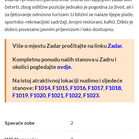
četvrti, zbog odlične pozicije jednako je pogodna za život, ali i
za ljetovanje odnosno turizam. U blizini se nalaze lijepe plaže,
sportsko-rekreacijski sadržaji, brojni restorani, kafići. Diklo je
dobro povezano javnim prijevozom i lako dostupno.
Više o mjestu Zadar pročitajte na linku
Zadar
.
Kompletnu ponudu naših stanova u Zadru i
okolici pogledajte
ovdje
.
Na istoj atraktivnoj lokaciji nudimo i sljedeće
stanove:
F1014
,
F1015
,
F1016
,
F1017
,
F1018
,
F1019
,
F1020
,
F1021
,
F1022
,
F1023
.
Spavaće sobe
2