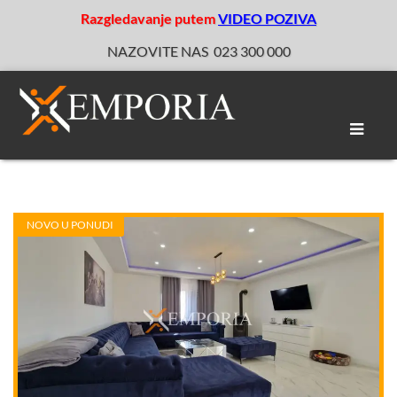
Razgledavanje putem
VIDEO POZIVA
NAZOVITE NAS
023 300 000
Toggle
naviga
NOVO U PONUDI