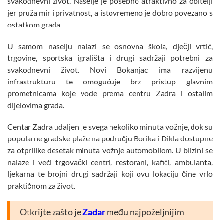
svakodnevni život. Naselje je posebno atraktivno za obitelji
jer pruža mir i privatnost, a istovremeno je dobro povezano s
ostatkom grada.
U samom naselju nalazi se osnovna škola, dječji vrtić,
trgovine, sportska igrališta i drugi sadržaji potrebni za
svakodnevni život. Novi Bokanjac ima razvijenu
infrastrukturu te omogućuje brz pristup glavnim
prometnicama koje vode prema centru Zadra i ostalim
dijelovima grada.
Centar Zadra udaljen je svega nekoliko minuta vožnje, dok su
popularne gradske plaže na području Borika i Dikla dostupne
za otprilike desetak minuta vožnje automobilom. U blizini se
nalaze i veći trgovački centri, restorani, kafići, ambulanta,
ljekarna te brojni drugi sadržaji koji ovu lokaciju čine vrlo
praktičnom za život.
Otkrijte zašto je
Zadar
među najpoželjnijim