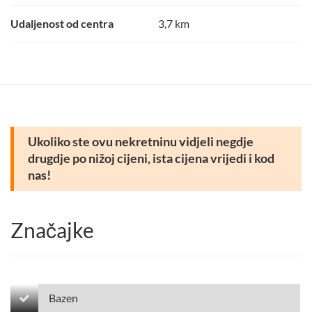
Udaljenost od centra
3,7 km
Ukoliko ste ovu nekretninu vidjeli negdje
drugdje po nižoj cijeni, ista cijena vrijedi i kod
nas!
Značajke
Bazen