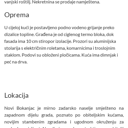
vanjski roštilj. Nekretnina se prodaje namještena.
Oprema
U cijeloj kući je postavljeno podno vodeno grijanje preko
dizalice topline. Građena je od ciglenog termo bloka, dok
fasada ima 10 cm stiropor izolacije. Prozori su aluminijska
stolarija s električnim roletama, komarnicima i troslojnim
staklom. Podovi su obloženi pločicama. Kuća ima dimnjak i
peć na drva.
Lokacija
Novi Bokanjac je mirno zadarsko naselje smješteno na
zapadnom dijelu grada, poznato po obiteljskim kućama,
novijim stambenim zgradama i ugodnom okruženju za