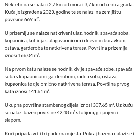
Nekretnina se nalazi 2,7 km od mora i 3,7 km od centra grada.
Kuća je izgrađena 2023. godine te se nalazi na zemljištu
površine 669 m².
U prizemlju se nalaze natkriveni ulaz, hodnik, spavaća soba,
kupaonica, kuhinja s blagovaonicom i dnevnim boravkom,
ostava, garderoba te natkrivena terasa. Površina prizemlja
iznosi 166,04 m².
Na prvom katu nalaze se hodnik, dvije spavaće sobe, spavaća
soba s kupaonicom i garderobom, radna soba, ostava,
kupaonica te djelomično natkrivena terasa. Površina prvog
kata iznosi 141,61 m².
Ukupna površina stambenog dijela iznosi 307,65 m². Uz kuću
se nalazi bazen površine 42,48 m² s folijom, grijanjem i
slapom.
Kući pripada vrt i tri parkirna mjesta. Pokraj bazena nalazi se i