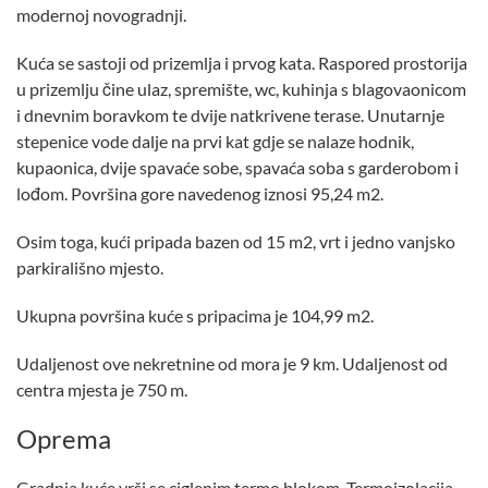
modernoj novogradnji.
Kuća se sastoji od prizemlja i prvog kata. Raspored prostorija
u prizemlju čine ulaz, spremište, wc, kuhinja s blagovaonicom
i dnevnim boravkom te dvije natkrivene terase. Unutarnje
stepenice vode dalje na prvi kat gdje se nalaze hodnik,
kupaonica, dvije spavaće sobe, spavaća soba s garderobom i
lođom. Površina gore navedenog iznosi 95,24 m2.
Osim toga, kući pripada bazen od 15 m2, vrt i jedno vanjsko
parkirališno mjesto.
Ukupna površina kuće s pripacima je 104,99 m2.
Udaljenost ove nekretnine od mora je 9 km. Udaljenost od
centra mjesta je 750 m.
Oprema
Gradnja kuće vrši se ciglenim termo blokom. Termoizolacija