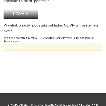
pravilniku o zaštiti podataka
Pravilnik o zaštiti podataka sukladno GDPR-u možete naći
ovdje
This site is protected by reCAPTCHA and the Google
Privacy Policy
and
Terms of
Service
apply.
COPYRIGHT ©
2026
·
EMPORIA REALESTATE ZADAR