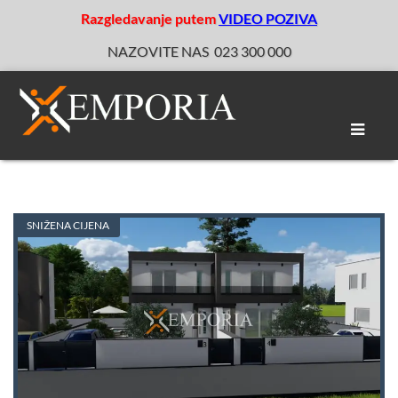
Razgledavanje putem
VIDEO POZIVA
NAZOVITE NAS
023 300 000
Toggle
naviga
SNIŽENA CIJENA