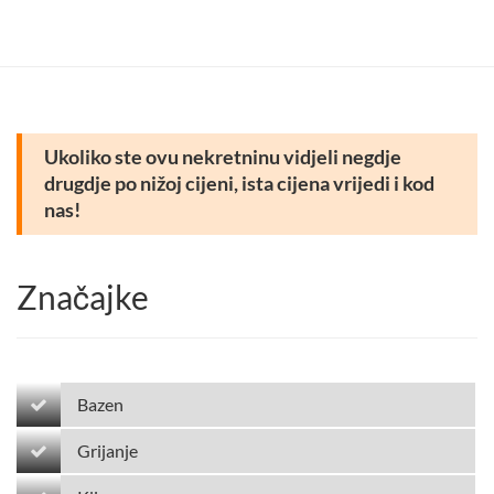
Ukoliko ste ovu nekretninu vidjeli negdje
drugdje po nižoj cijeni, ista cijena vrijedi i kod
nas!
Značajke
Bazen
Grijanje