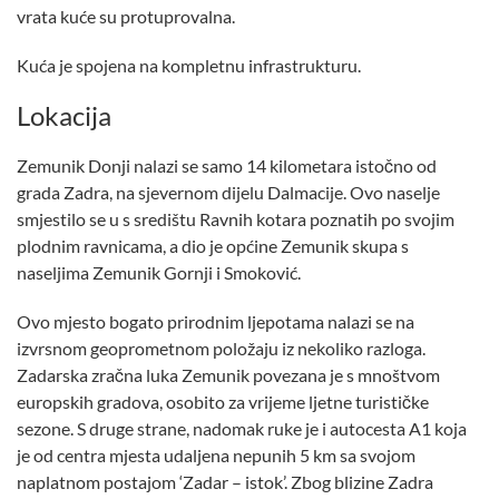
vrata kuće su protuprovalna.
Kuća je spojena na kompletnu infrastrukturu.
Lokacija
Zemunik Donji nalazi se samo 14 kilometara istočno od
grada Zadra, na sjevernom dijelu Dalmacije. Ovo naselje
smjestilo se u s središtu Ravnih kotara poznatih po svojim
plodnim ravnicama, a dio je općine Zemunik skupa s
naseljima Zemunik Gornji i Smoković.
Ovo mjesto bogato prirodnim ljepotama nalazi se na
izvrsnom geoprometnom položaju iz nekoliko razloga.
Zadarska zračna luka Zemunik povezana je s mnoštvom
europskih gradova, osobito za vrijeme ljetne turističke
sezone. S druge strane, nadomak ruke je i autocesta A1 koja
je od centra mjesta udaljena nepunih 5 km sa svojom
naplatnom postajom ‘Zadar – istok’. Zbog blizine Zadra