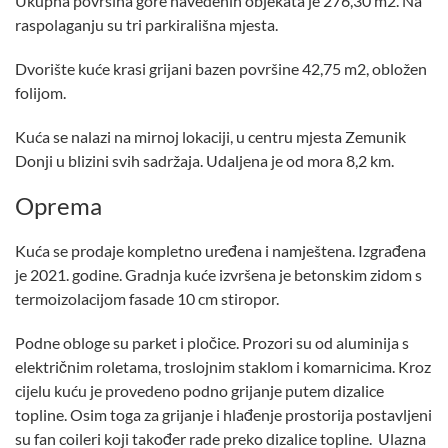
Ukupna površina gore navedenih objekata je 276,30 m2. Na
raspolaganju su tri parkirališna mjesta.
Dvorište kuće krasi grijani bazen površine 42,75 m2, obložen
folijom.
Kuća se nalazi na mirnoj lokaciji, u centru mjesta Zemunik
Donji u blizini svih sadržaja. Udaljena je od mora 8,2 km.
Oprema
Kuća se prodaje kompletno uređena i namještena. Izgrađena
je 2021. godine. Gradnja kuće izvršena je betonskim zidom s
termoizolacijom fasade 10 cm stiropor.
Podne obloge su parket i pločice. Prozori su od aluminija s
električnim roletama, troslojnim staklom i komarnicima. Kroz
cijelu kuću je provedeno podno grijanje putem dizalice
topline. Osim toga za grijanje i hlađenje prostorija postavljeni
su fan coileri koji također rade preko dizalice topline. Ulazna