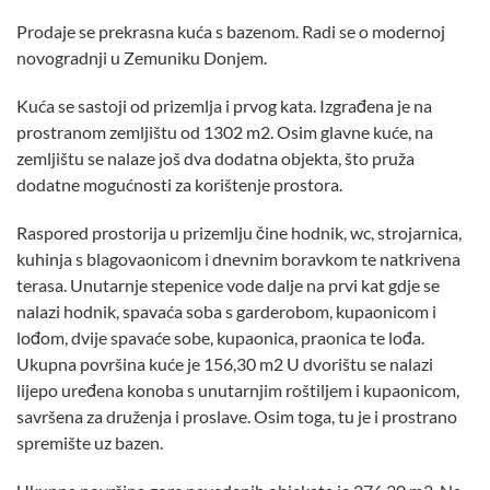
Prodaje se prekrasna kuća s bazenom. Radi se o modernoj
novogradnji u Zemuniku Donjem.
Kuća se sastoji od prizemlja i prvog kata. Izgrađena je na
prostranom zemljištu od 1302 m2. Osim glavne kuće, na
zemljištu se nalaze još dva dodatna objekta, što pruža
dodatne mogućnosti za korištenje prostora.
Raspored prostorija u prizemlju čine hodnik, wc, strojarnica,
kuhinja s blagovaonicom i dnevnim boravkom te natkrivena
terasa. Unutarnje stepenice vode dalje na prvi kat gdje se
nalazi hodnik, spavaća soba s garderobom, kupaonicom i
lođom, dvije spavaće sobe, kupaonica, praonica te lođa.
Ukupna površina kuće je 156,30 m2 U dvorištu se nalazi
lijepo uređena konoba s unutarnjim roštiljem i kupaonicom,
savršena za druženja i proslave. Osim toga, tu je i prostrano
spremište uz bazen.