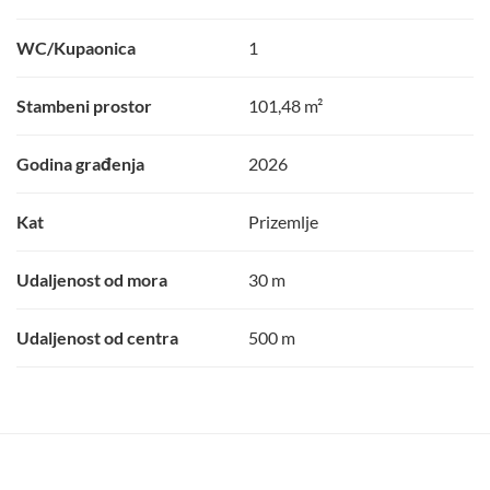
WC/Kupaonica
1
Stambeni prostor
101,48 m²
Godina građenja
2026
Kat
Prizemlje
Udaljenost od mora
30 m
Udaljenost od centra
500 m