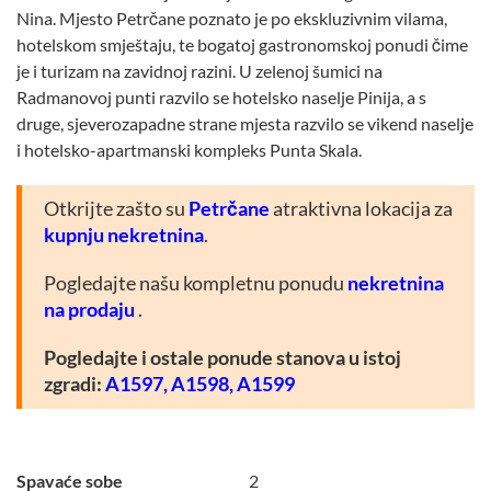
Nina. Mjesto Petrčane poznato je po ekskluzivnim vilama,
hotelskom smještaju, te bogatoj gastronomskoj ponudi čime
je i turizam na zavidnoj razini. U zelenoj šumici na
Radmanovoj punti razvilo se hotelsko naselje Pinija, a s
druge, sjeverozapadne strane mjesta razvilo se vikend naselje
i hotelsko-apartmanski kompleks Punta Skala.
Otkrijte zašto su
Petrčane
atraktivna lokacija za
kupnju nekretnina
.
Pogledajte našu kompletnu ponudu
nekretnina
na prodaju
.
Pogledajte i ostale ponude stanova u istoj
zgradi:
A1597,
A1598,
A1599
Spavaće sobe
2