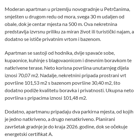
Moderan apartman u prizemlju novogradnje u Petrčanima,
smješten u drugom redu od mora, svega 30 m udaljen od
obale, dok je centar mjesta na 500 m. Ova nekretnina
predstavlja izvrsnu priliku za miran život ili turistički najam, a
dodatno se ističe privatnim vrtom i bazenom.
Apartman se sastoji od hodnika, dvije spavaće sobe,
kupaonice, kuhinje s blagovaonicom i dnevnim boravkom te
natkrivene terase. Neto korisna površina unutarnjeg dijela
iznosi 70,07 m2. Nadalje, nekretnini pripada prostrani vrt
površine 101,53 m2 s bazenom površine 30,40 m2, što
dodatno podiže kvalitetu boravka i privatnosti. Ukupna neto
površina s pripacima iznosi 101,48 m2.
Dodatno, apartmanu pripadaju dva parkirna mjesta, od kojih
je jedno natkriveno, a drugo nenatkriveno. Planirani
završetak gradnje je do kraja 2026. godine, dok se očekuje
energetski certifikat A.