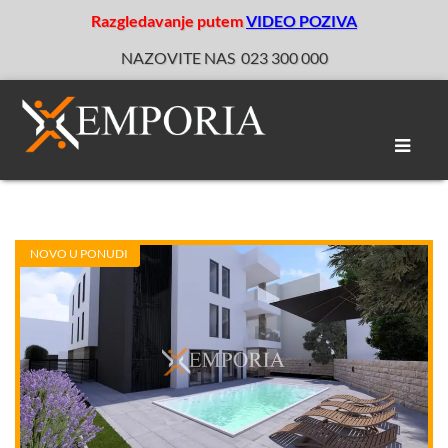
Razgledavanje putem
VIDEO POZIVA
NAZOVITE NAS
023 300 000
Toggle
naviga
NOVO U PONUDI