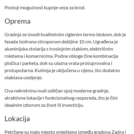
Postoji mogućnost kupnje veza za brod.
Oprema
Gradnja se izvodi kvalitetnim ciglenim termo blokom, dok je
fasada izolirana stiroporom debljine 10 cm. Ugrađena je
aluminijska stolarija s troslojnim staklom, električnim
roletama i komarnicima. Podne obloge čine kombinacija
pločica i parketa, dok su ulazna vrata protuprovalna i
protupožarna. Kuhinja je uključena u cijenu, što dodatno
olakšava useljenje.
Ova nekretnina nudi odličan spoj moderne gradnje,
atraktivne lokacije i funkcionalnog rasporeda, što je čini
idealnim izborom za život ili investiciju.
Lokacija
Petrčane su malo mjesto smješteno između gradova Zadra i