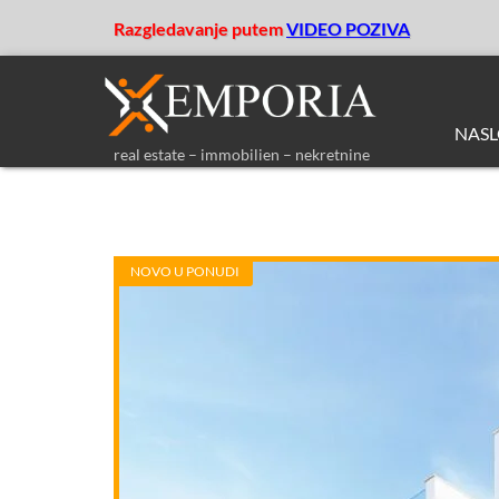
Razgledavanje putem
VIDEO POZIVA
NAS
real estate – immobilien – nekretnine
NOVO U PONUDI