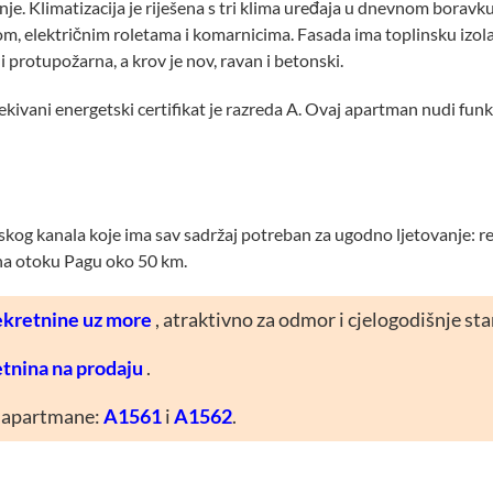
e. Klimatizacija je riješena s tri klima uređaja u dnevnom boravk
om, električnim roletama i komarnicima. Fasada ima toplinsku izola
 protupožarna, a krov je nov, ravan i betonski.
ekivani energetski certifikat je razreda A. Ovaj apartman nudi fun
kog kanala koje ima sav sadržaj potreban za ugodno ljetovanje: rest
 na otoku Pagu oko 50 km.
ekretnine uz more
, atraktivno za odmor i cjelogodišnje st
tnina na prodaju
.
će apartmane:
A1561
i
A1562
.