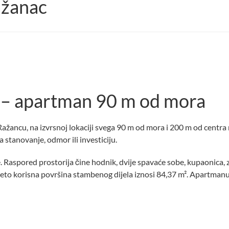
ažanac
 – apartman 90 m od mora
ažancu, na izvrsnoj lokaciji svega 90 m od mora i 200 m od centra
stanovanje, odmor ili investiciju.
Raspored prostorija čine hodnik, dvije spavaće sobe, kupaonica,
Neto korisna površina stambenog dijela iznosi 84,37 m². Apartman