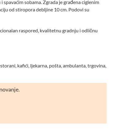
u i spavaćim sobama. Zgrada je građena ciglenim
ciju od stiropora debljine 10 cm. Podovi su
kcionalan raspored, kvalitetnu gradnju i odličnu
orani, kafići, ljekarna, pošta, ambulanta, trgovina,
anovanje.