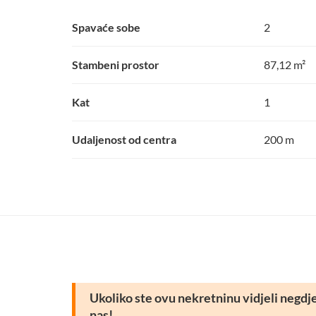
Spavaće sobe
2
Stambeni prostor
87,12 m²
Kat
1
Udaljenost od centra
200 m
Ukoliko ste ovu nekretninu vidjeli negdje d
nas!