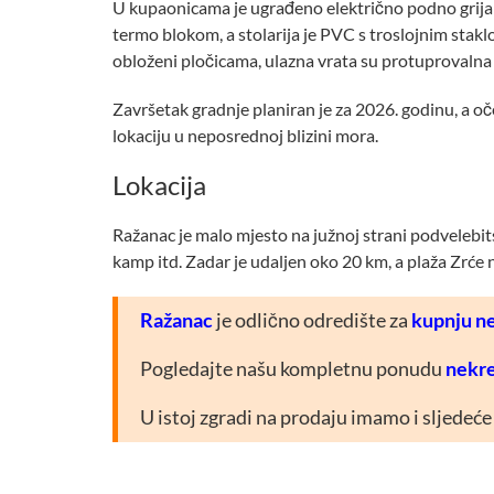
U kupaonicama je ugrađeno električno podno grijanj
termo blokom, a stolarija je PVC s troslojnim stakl
obloženi pločicama, ulazna vrata su protuprovalna i
Završetak gradnje planiran je za 2026. godinu, a oč
lokaciju u neposrednoj blizini mora.
Lokacija
Ražanac je malo mjesto na južnoj strani podvelebits
kamp itd. Zadar je udaljen oko 20 km, a plaža Zrće
Ražanac
je odlično odredište za
kupnju n
Pogledajte našu kompletnu ponudu
nekre
U istoj zgradi na prodaju imamo i sljede