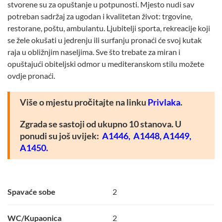
stvorene su za opuštanje u potpunosti. Mjesto nudi sav
potreban sadržaj za ugodan i kvalitetan život: trgovine,
restorane, poštu, ambulantu. Ljubitelji sporta, rekreacije koji
se žele okušati u jedrenju ili surfanju pronaći će svoj kutak
raja u obližnjim naseljima. Sve što trebate za miran i
opuštajući obiteljski odmor u mediteranskom stilu možete
ovdje pronaći.
Više o mjestu pročitajte na linku
Privlaka
.
Zgrada se sastoji od ukupno 10 stanova. U
ponudi su još uvijek:
A1446,
A1448,
A1449,
A1450
.
Spavaće sobe
2
WC/Kupaonica
2