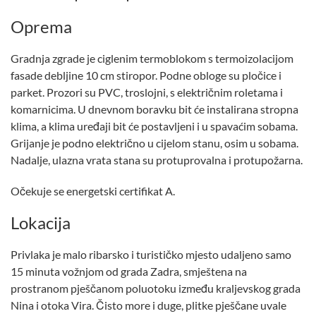
Oprema
Gradnja zgrade je ciglenim termoblokom s termoizolacijom
fasade debljine 10 cm stiropor. Podne obloge su pločice i
parket. Prozori su PVC, troslojni, s električnim roletama i
komarnicima. U dnevnom boravku bit će instalirana stropna
klima, a klima uređaji bit će postavljeni i u spavaćim sobama.
Grijanje je podno električno u cijelom stanu, osim u sobama.
Nadalje, ulazna vrata stana su protuprovalna i protupožarna.
Očekuje se energetski certifikat A.
Lokacija
Privlaka je malo ribarsko i turističko mjesto udaljeno samo
15 minuta vožnjom od grada Zadra, smještena na
prostranom pješčanom poluotoku između kraljevskog grada
Nina i otoka Vira. Čisto more i duge, plitke pješčane uvale