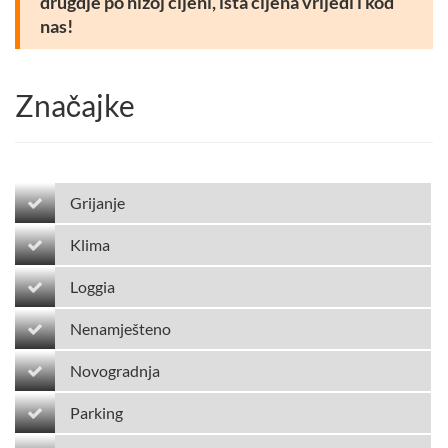
drugdje po nižoj cijeni, ista cijena vrijedi i kod
nas!
Značajke
Grijanje
Klima
Loggia
Nenamješteno
Novogradnja
Parking