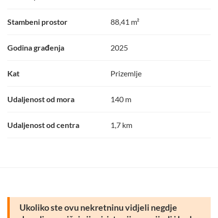
Stambeni prostor
88,41 m²
Godina građenja
2025
Kat
Prizemlje
Udaljenost od mora
140 m
Udaljenost od centra
1,7 km
Ukoliko ste ovu nekretninu vidjeli negdje