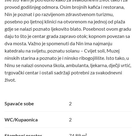
provod godišnjeg odmora. Osim brojnih kafića i restorana,
Nin je poznat i po razvijenom zdravstvenom turizmu,
posebno po ljetnoj klinici na otvorenom na jednoj od plaža
gdje se nalazi poznato ljekovito blato. Posebnost ovom gradu
daju to što je centar grada zapravo otok; kopnom povezan sa
dva mosta. Važno je spomenuti da Nin ima najmanju
katedralu na svijetu, poznatu solanu – Cvijet soli, Muzej
ninskih starina a poznato je i ninsko ribogojilište. Isto tako, u
Ninu se nalazi osnovna škola, ambulanta, ljekarna, dječji vrtić,
trgovački centar i ostali sadržaji potrebni za svakodnevni
život.
Spavaće sobe
2
WC/Kupaonica
2
Stambeni prostor
74,89 m²