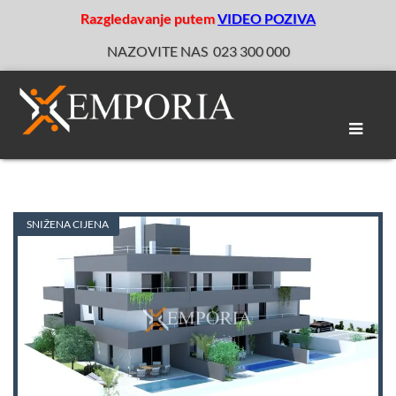
Razgledavanje putem
VIDEO POZIVA
NAZOVITE NAS
023 300 000
Toggle
naviga
SNIŽENA CIJENA