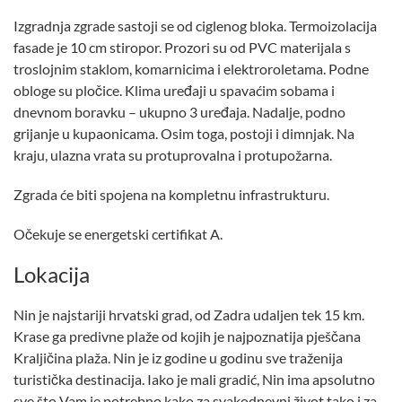
Izgradnja zgrade sastoji se od ciglenog bloka. Termoizolacija
fasade je 10 cm stiropor. Prozori su od PVC materijala s
troslojnim staklom, komarnicima i elektroroletama. Podne
obloge su pločice. Klima uređaji u spavaćim sobama i
dnevnom boravku – ukupno 3 uređaja. Nadalje, podno
grijanje u kupaonicama. Osim toga, postoji i dimnjak. Na
kraju, ulazna vrata su protuprovalna i protupožarna.
Zgrada će biti spojena na kompletnu infrastrukturu.
Očekuje se energetski certifikat A.
Lokacija
Nin je najstariji hrvatski grad, od Zadra udaljen tek 15 km.
Krase ga predivne plaže od kojih je najpoznatija pješčana
Kraljičina plaža. Nin je iz godine u godinu sve traženija
turistička destinacija. Iako je mali gradić, Nin ima apsolutno
sve što Vam je potrebno kako za svakodnevni život tako i za