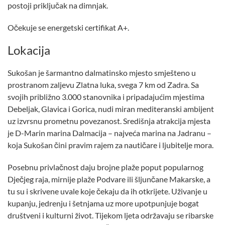
postoji priključak na dimnjak.
Očekuje se energetski certifikat A+.
Lokacija
Sukošan je šarmantno dalmatinsko mjesto smješteno u
prostranom zaljevu Zlatna luka, svega 7 km od Zadra. Sa
svojih približno 3.000 stanovnika i pripadajućim mjestima
Debeljak, Glavica i Gorica, nudi miran mediteranski ambijent
uz izvrsnu prometnu povezanost. Središnja atrakcija mjesta
je D-Marin marina Dalmacija – najveća marina na Jadranu –
koja Sukošan čini pravim rajem za nautičare i ljubitelje mora.
Posebnu privlačnost daju brojne plaže poput popularnog
Dječjeg raja, mirnije plaže Podvare ili šljunčane Makarske, a
tu su i skrivene uvale koje čekaju da ih otkrijete. Uživanje u
kupanju, jedrenju i šetnjama uz more upotpunjuje bogat
društveni i kulturni život. Tijekom ljeta održavaju se ribarske