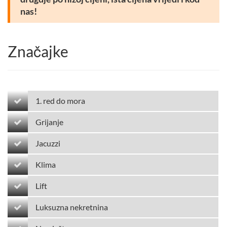
nas!
Značajke
1. red do mora
Grijanje
Jacuzzi
Klima
Lift
Luksuzna nekretnina