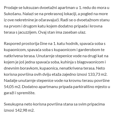
Prodaje se luksuzan dvoetažni apartman u 1. redu do mora u
Sukošanu. Nalazi se na prekrasnoj lokaciji, a pogled na more
iz ove nekretnine je očaravajući. Radi se o dvoetažnom stanu
na prvom i drugom katu kojem dodatno pripada i krovna
terasa s jacuzzijem. Ovaj stan ima zaseban ulaz.
Raspored prostorija čine na 1. katu hodnik, spavaća soba s
kupaonicom, spavaća soba s kupaonicom i garderobom te
natkrivena terasa. Unutarnje stepenice vode na drugi kat na
kojem je još jedna spavaća soba, kuhinja s blagovaonicom i
dnevnim boravkom, kupaonica, nenatkrivena terasa. Neto
korisna površina ovih dviju etaža zajedno iznosi 133,73 m2.
Nadalje unutarnje stepenice vode na krovnu terasu površine
54,05 m2. Dodatno apartmanu pripada parkirališno mjesto u
garaži i spremište.
Sveukupna neto korisna površina stana sa svim pripacima
iznosi 142,98 m2.