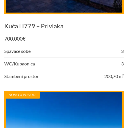
Kuća H779 – Privlaka
700.000
€
Spavaće sobe
3
WC/Kupaonica
3
Stambeni prostor
200,70 m²
NOVO U PONUDI