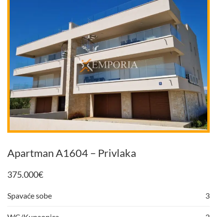
Apartman A1604 – Privlaka
375.000
€
Spavaće sobe
3
WC/Kupaonica
2