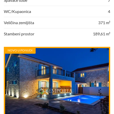
Spavaće sobe
7
WC/Kupaonica
4
Veličina zemljišta
371 m²
Stambeni prostor
189,61 m²
NOVO U PONUDI