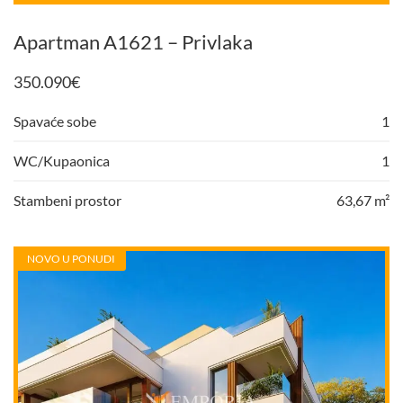
Apartman A1621 – Privlaka
350.090
€
Spavaće sobe
1
WC/Kupaonica
1
Stambeni prostor
63,67 m²
NOVO U PONUDI