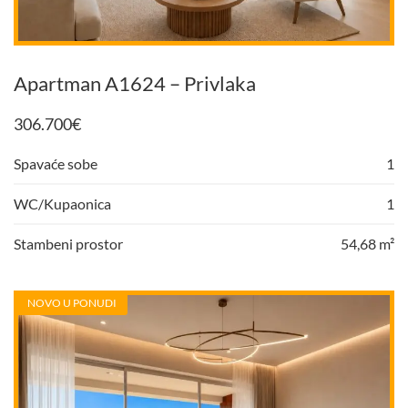
Apartman A1624 – Privlaka
306.700
€
Spavaće sobe
1
WC/Kupaonica
1
Stambeni prostor
54,68 m²
NOVO U PONUDI