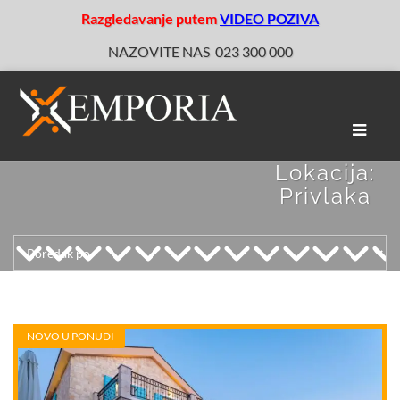
Razgledavanje putem
VIDEO POZIVA
NAZOVITE NAS
023 300 000
Toggle
naviga
Lokacija:
Privlaka
NOVO U PONUDI