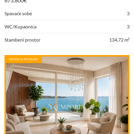
673.800
€
Spavaće sobe
3
WC/Kupaonica
3
Stambeni prostor
134,72 m²
NOVO U PONUDI