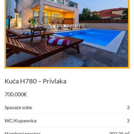
Kuća H780 – Privlaka
700.000
€
Spavaće sobe
3
WC/Kupaonica
3
Stambeni prostor
202,25 m²