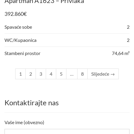
Apartman A1623 – Privlaka
392.860
€
Spavaće sobe
2
WC/Kupaonica
2
Stambeni prostor
74,64 m²
1
2
3
4
5
…
8
Slijedeće →
Kontaktirajte nas
Vaše ime (obvezno)