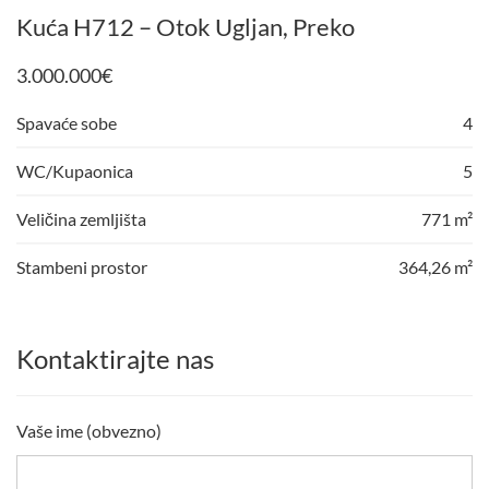
Kuća H712 – Otok Ugljan, Preko
3.000.000
€
Spavaće sobe
4
WC/Kupaonica
5
Veličina zemljišta
771 m²
Stambeni prostor
364,26 m²
Kontaktirajte nas
Vaše ime (obvezno)