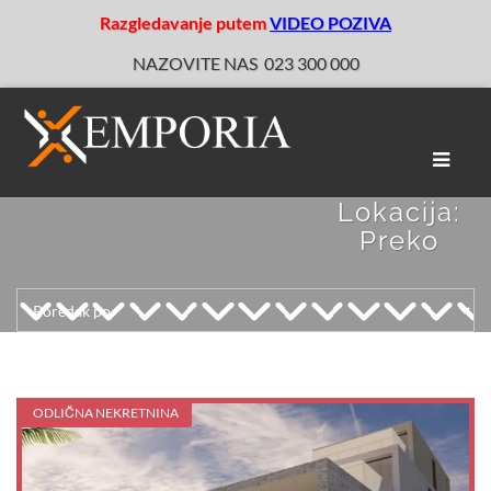
Razgledavanje putem
VIDEO POZIVA
NAZOVITE NAS
023 300 000
Toggle
naviga
Lokacija:
Preko
ODLIČNA NEKRETNINA