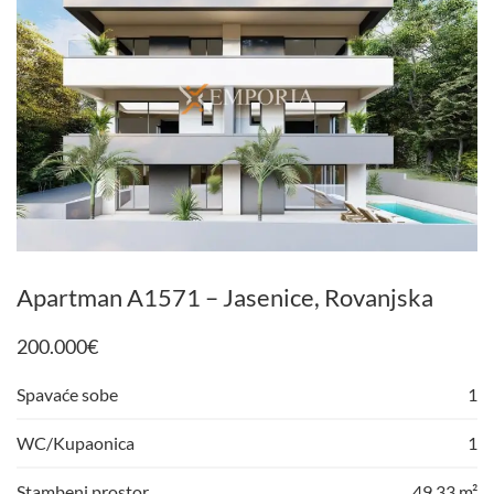
Apartman A1571 – Jasenice, Rovanjska
200.000
€
Spavaće sobe
1
WC/Kupaonica
1
Stambeni prostor
49,33 m²