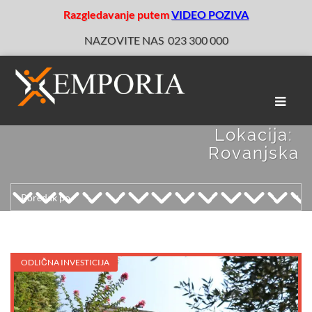
Razgledavanje putem
VIDEO POZIVA
NAZOVITE NAS
023 300 000
Toggle
naviga
Lokacija:
Rovanjska
ODLIČNA INVESTICIJA