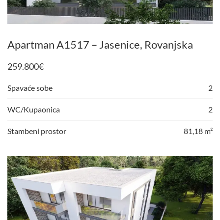
Apartman A1517 – Jasenice, Rovanjska
259.800
€
Spavaće sobe
2
WC/Kupaonica
2
Stambeni prostor
81,18 m²