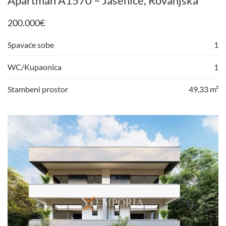
Apartman A1570 – Jasenice, Rovanjska
200.000
€
Spavaće sobe
1
WC/Kupaonica
1
Stambeni prostor
49,33 m²