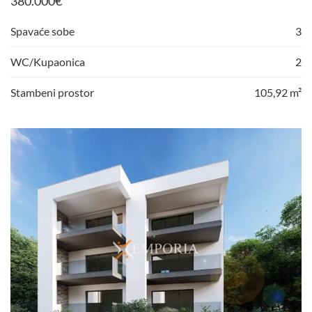
380.000
€
Spavaće sobe
3
WC/Kupaonica
2
Stambeni prostor
105,92 m²