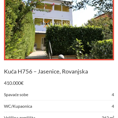
Kuća H756 – Jasenice, Rovanjska
410.000
€
Spavaće sobe
4
WC/Kupaonica
4
Veličina zemljišta
362 m²