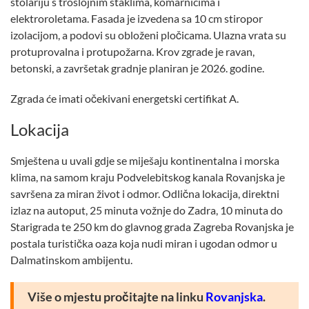
stolariju s troslojnim staklima, komarnicima i
elektroroletama. Fasada je izvedena sa 10 cm stiropor
izolacijom, a podovi su obloženi pločicama. Ulazna vrata su
protuprovalna i protupožarna. Krov zgrade je ravan,
betonski, a završetak gradnje planiran je 2026. godine.
Zgrada će imati očekivani energetski certifikat A.
Lokacija
Smještena u uvali gdje se miješaju kontinentalna i morska
klima, na samom kraju Podvelebitskog kanala Rovanjska je
savršena za miran život i odmor. Odlična lokacija, direktni
izlaz na autoput, 25 minuta vožnje do Zadra, 10 minuta do
Starigrada te 250 km do glavnog grada Zagreba Rovanjska je
postala turistička oaza koja nudi miran i ugodan odmor u
Dalmatinskom ambijentu.
Više o mjestu pročitajte na linku
Rovanjska
.