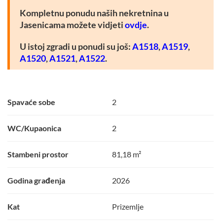
Kompletnu ponudu naših nekretnina u
Jasenicama možete vidjeti
ovdje
.
U istoj zgradi u ponudi su još:
A1518
,
A1519
,
A1520
,
A1521
,
A1522
.
Spavaće sobe
2
WC/Kupaonica
2
Stambeni prostor
81,18 m²
Godina građenja
2026
Kat
Prizemlje