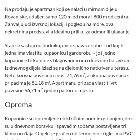
Na prodaju je apartman koji se nalazi u mirnom dijelu
Rovanjske, udaljen samo 120 m od mora i 800 m od centra.
Zahvaljujući izvrsnoj lokaciji i pogledu na more, ova
nekretnina predstavlja idealnu priliku za odmor ili ulaganje.
Stan se sastoji od hodnika, dvije spavaće sobe – od kojih
jedna ima vlastitu kupaonicu i garderobu – još jedne
kupaonice te kuhinje s blagovaonicom i dnevnim boravkom.
Iz dnevnog dijela izlazi se na djelomično natkrivenu terasu.
Neto korisna površina iznosi 71,76 m², a ukupna površina s
pripacima je 81,18 m². Apartmanu pripada vlastiti vrt
površine 66,71 m² i jedno parkirno mjesto.
Oprema
Kupaonice su opremljene električnim podnim grijanjem, dok
su u dnevnom boravku i spavaćim sobama postavljene tri
klima uređaja. Objekt je građen od termo blok cigle, ima PVC