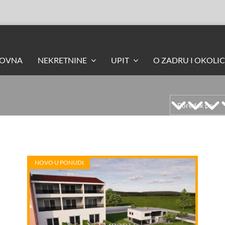
LOVNA
NEKRETNINE
UPIT
O ZADRU I OKOLIC
NOVO U PONUDI