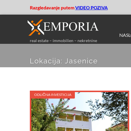
Razgledavanje putem
VIDEO POZIVA
NAS
real estate – immobilien – nekretnine
Lokacija:
Jasenice
ODLIČNA INVESTICIJA