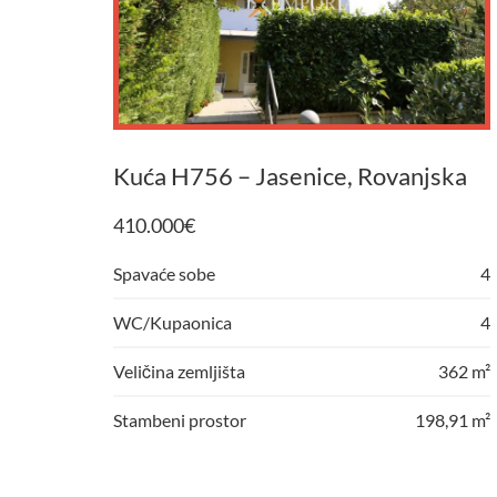
Kuća H756 – Jasenice, Rovanjska
410.000
€
Spavaće sobe
4
WC/Kupaonica
4
Veličina zemljišta
362 m²
Stambeni prostor
198,91 m²