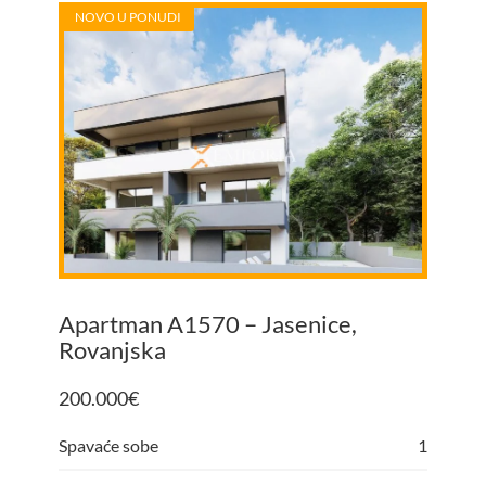
NOVO U PONUDI
Apartman A1570 – Jasenice,
Rovanjska
200.000
€
Spavaće sobe
1