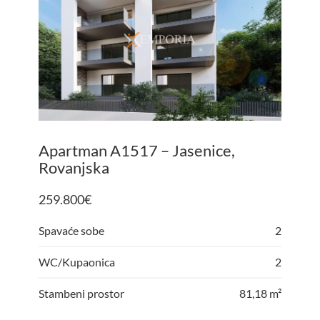
Apartman A1517 – Jasenice,
Rovanjska
259.800
€
Spavaće sobe
2
WC/Kupaonica
2
Stambeni prostor
81,18 m²