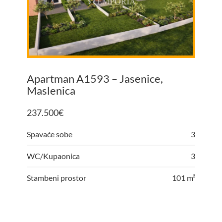
Apartman A1593 – Jasenice,
Maslenica
237.500
€
Spavaće sobe
3
WC/Kupaonica
3
Stambeni prostor
101 m²