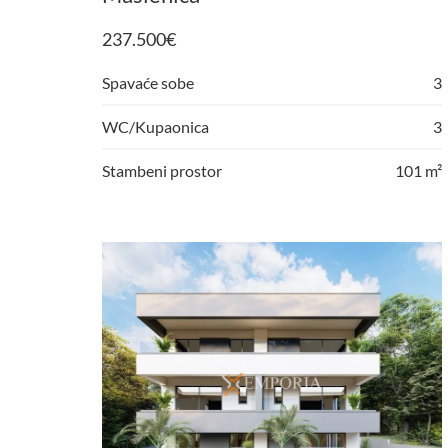
237.500
€
Spavaće sobe
3
WC/Kupaonica
3
Stambeni prostor
101 m²