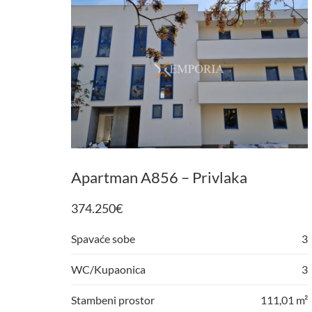
Apartman A856 – Privlaka
374.250
€
Spavaće sobe
3
WC/Kupaonica
3
Stambeni prostor
111,01 m²