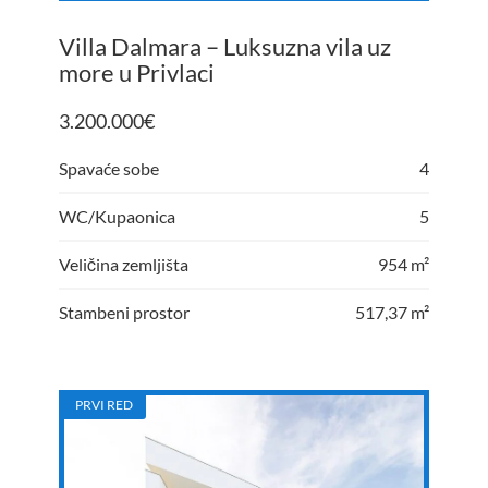
Villa Dalmara – Luksuzna vila uz
more u Privlaci
3.200.000
€
Spavaće sobe
4
WC/Kupaonica
5
Veličina zemljišta
954 m²
Stambeni prostor
517,37 m²
PRVI RED