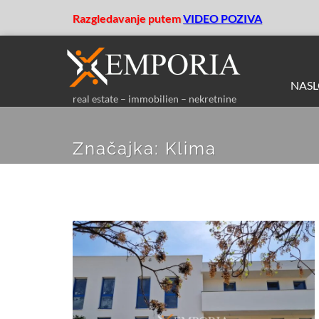
Razgledavanje putem
VIDEO POZIVA
NAS
real estate – immobilien – nekretnine
Značajka:
Klima