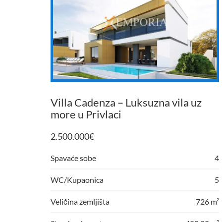
Villa Cadenza – Luksuzna vila uz
more u Privlaci
2.500.000
€
Spavaće sobe
4
WC/Kupaonica
5
Veličina zemljišta
726 m²