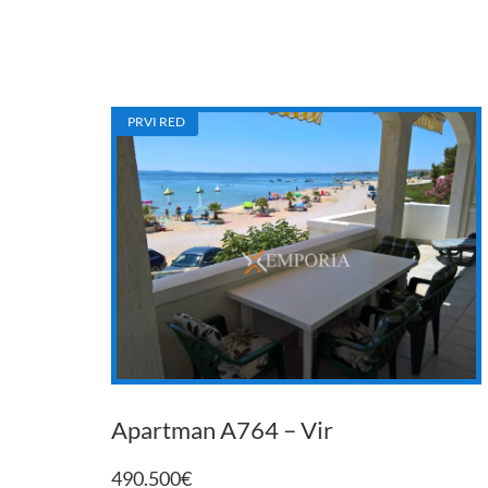
PRVI RED
Apartman A764 – Vir
490.500
€