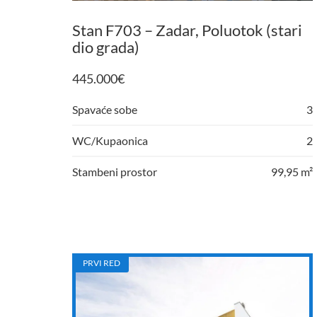
Stan F703 – Zadar, Poluotok (stari
dio grada)
445.000
€
Spavaće sobe
3
WC/Kupaonica
2
Stambeni prostor
99,95 m²
PRVI RED