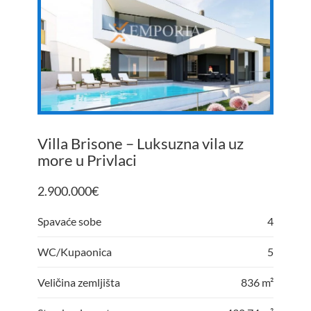
Villa Brisone – Luksuzna vila uz
more u Privlaci
2.900.000
€
Spavaće sobe
4
WC/Kupaonica
5
Veličina zemljišta
836 m²