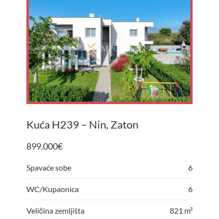
Kuća H239 – Nin, Zaton
899.000
€
Spavaće sobe
6
WC/Kupaonica
6
Veličina zemljišta
821 m²