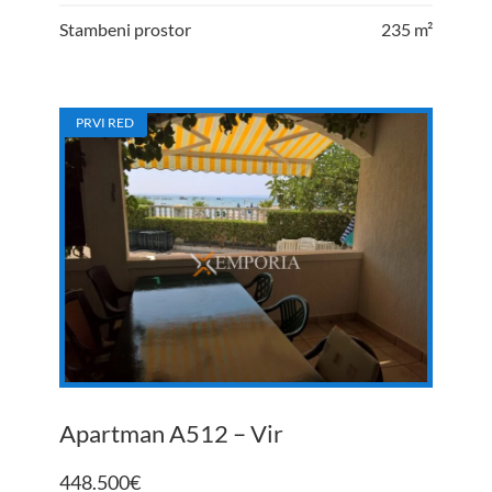
Stambeni prostor
235 m²
PRVI RED
Apartman A512 – Vir
448.500
€