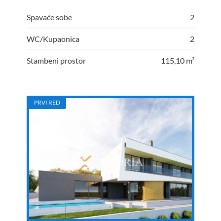
Spavaće sobe
2
WC/Kupaonica
2
Stambeni prostor
115,10 m²
PRVI RED