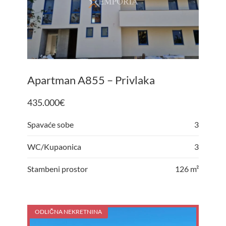
Apartman A855 – Privlaka
435.000
€
Spavaće sobe
3
WC/Kupaonica
3
Stambeni prostor
126 m²
ODLIČNA NEKRETNINA