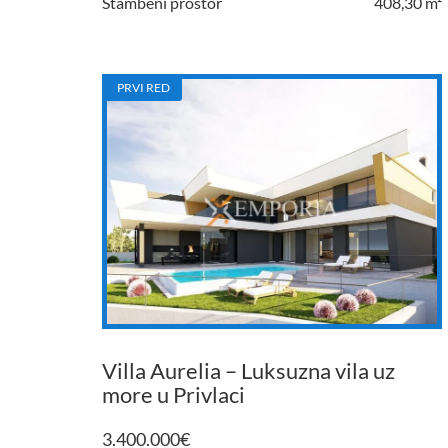
Stambeni prostor
408,30 m²
PRVI RED
Villa Aurelia – Luksuzna vila uz
more u Privlaci
3.400.000
€