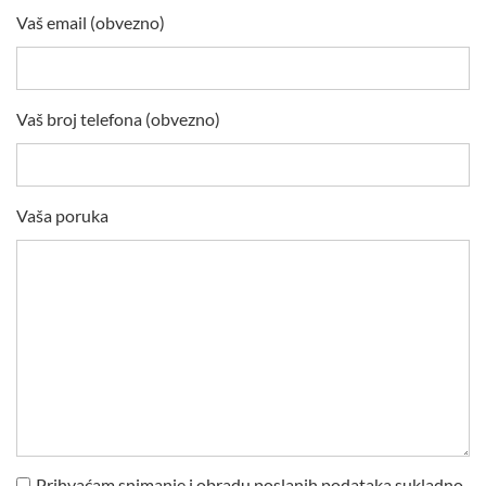
Vaš email (obvezno)
Vaš broj telefona (obvezno)
Vaša poruka
Prihvaćam snimanje i obradu poslanih podataka sukladno