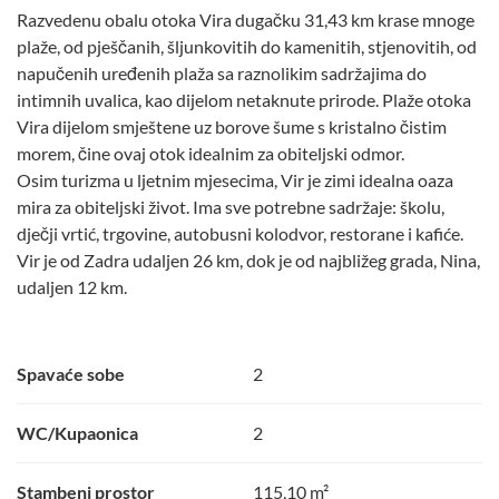
Razvedenu obalu otoka Vira dugačku 31,43 km krase mnoge
plaže, od pješčanih, šljunkovitih do kamenitih, stjenovitih, od
napučenih uređenih plaža sa raznolikim sadržajima do
intimnih uvalica, kao dijelom netaknute prirode. Plaže otoka
Vira dijelom smještene uz borove šume s kristalno čistim
morem, čine ovaj otok idealnim za obiteljski odmor.
Osim turizma u ljetnim mjesecima, Vir je zimi idealna oaza
mira za obiteljski život. Ima sve potrebne sadržaje: školu,
dječji vrtić, trgovine, autobusni kolodvor, restorane i kafiće.
Vir je od Zadra udaljen 26 km, dok je od najbližeg grada, Nina,
udaljen 12 km.
Spavaće sobe
2
WC/Kupaonica
2
Stambeni prostor
115,10 m²