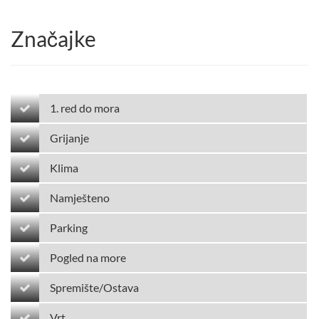
Značajke
1. red do mora
Grijanje
Klima
Namješteno
Parking
Pogled na more
Spremište/Ostava
Vrt