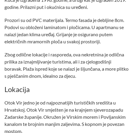
godine. Prilazni put i okućnica su uređeni.
Prozori su od PVC materijala. Termo fasada je debljine 8cm.
Podovi su obloženi laminatom i pločicama. U apartmanu se
nalazi jedan klima uređaj. Grijanje je osigurano putem
električnih mramornih ploča u svakoj prostoriji.
Zbog odlične lokacije i rasporeda, ova nekretnina je odlična
prilika za iznajmljivanje turistima, ali i za cjelogodišnji
boravak. Plaža ispred koje se nalazi je šljunčana, a more plitko
s pješčanim dnom, idealno za djecu.
Lokacija
Otok Vir jedno je od najpoznatijih turističkih središta u
Hrvatskoj. Otok Vir smješten je na krajnjem sjeverozapadu
Zadarske županije. Okružen je Virskim morem i Povljanskim
kanalom te brojnim manjim zaljevima. S kopnom je povezan
mostom.