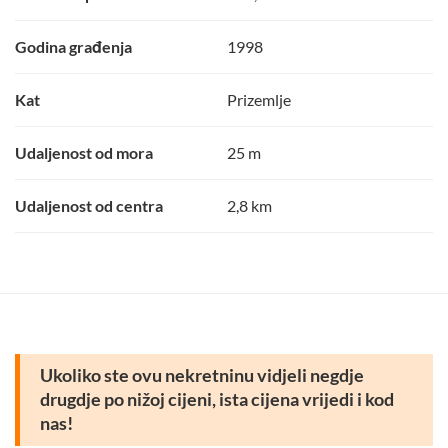
Godina građenja
1998
Kat
Prizemlje
Udaljenost od mora
25 m
Udaljenost od centra
2,8 km
Ukoliko ste ovu nekretninu vidjeli negdje
drugdje po nižoj cijeni, ista cijena vrijedi i kod
nas!