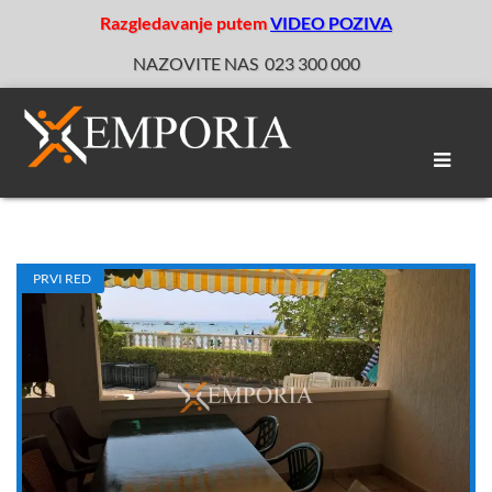
Razgledavanje putem
VIDEO POZIVA
NAZOVITE NAS
023 300 000
Toggle
naviga
PRVI RED