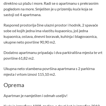
direktno uz plažu i more. Radi se o apartmanu s prekrasnim
pogledom na more. Smješten je u prizemlju kuće koja se
sastoji od 4 apartmana.
Raspored prostorija čine ulazni prostor i hodnik, 2 spavaće
sobe od kojih jedna ima vlastitu kupaonicu, još jedna
kupaonica, ostava, dnevni boravak, kuhinja i blagovaonica,
ukupne neto površine 90,90 m2.
Dodatno apartmanu pripadaju i dva parkirališna mjesta te vrt
površine 61,82 m2.
Ukupna neto stambena površina apartmana s 2 parkirna
mjesta i vrtom iznosi 115,10 m2.
Oprema
Apartman je namješten i odmah useljiv!
Kuća je izgrađena 1998. godine, a drugi kat je izgrađen 2019.