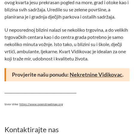
ovog kvarta jesu prekrasan pogled na more, grad i otoke kao i
blizina svih sadržaja. Uredile su se zelene površine, a
planirana je i gradnja dječjih parkova i ostalih sadržaja.
U neposrednoj blizini nalazi se nekoliko trgovina, a do velikih
trgovačkih centara kao i do centra grada potrebno je samo
nekoliko minuta vožnje. Isto tako, u blizini su i škole, dječji
vrtići, ambulante, ljekarne. Kvart Vidikovac je idealan za one
koji traže mir, udobnost i kvalitetu života.
Provjerite našu ponudu:
Nekretnine Vidikovac
.
________________________________________
Izvor slike:
https://www.openstreetmap.org
Kontaktirajte nas