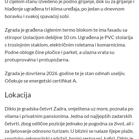
U cijelom stanu izvedeno je podno grijanje, dok su za grijanje i
hlađenje ugrađena tri klima uređaja, po jedan u dnevnom
boravku i svakoj spavaćoj sobi.
Zgrada je građena ciglenim termo blokom te ima fasadu sa
stiropor izolacijom debljine 10 cm. Ugrađena je PVC stolarija
s troslojnim staklom, električnim roletama i komarnicima.
Podne obloge čine pločice i parket, a ulazna vrata su
protuprovalna i protupožarna.
Zgrada je dovršena 2026. godine te je stan odmah useljiv.
Očekuje se energetski certifikat A.
Lokacija
Diklo je gradska četvrt Zadra, smještena uz more, poznata po
vilama i privatnim pansionima. Jedna od najljepših zadarskih
četvrti, zbog odlične pozicije jednako je pogodna za život, ali i
za ljetovanje odnosno turizam. U blizini se nalaze lijepe plaže,
sportsko-rekreacijski sadržaji, brojni restorani, kafići. Diklo je