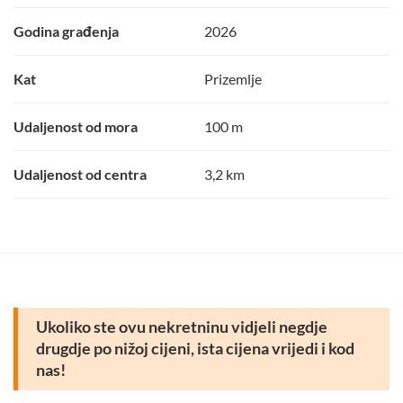
Godina građenja
2026
Kat
Prizemlje
Udaljenost od mora
100 m
Udaljenost od centra
3,2 km
Ukoliko ste ovu nekretninu vidjeli negdje
drugdje po nižoj cijeni, ista cijena vrijedi i kod
nas!