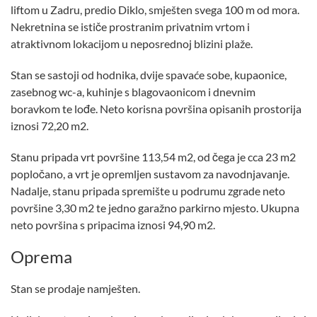
liftom u Zadru, predio Diklo, smješten svega 100 m od mora.
Nekretnina se ističe prostranim privatnim vrtom i
atraktivnom lokacijom u neposrednoj blizini plaže.
Stan se sastoji od hodnika, dvije spavaće sobe, kupaonice,
zasebnog wc-a, kuhinje s blagovaonicom i dnevnim
boravkom te lođe. Neto korisna površina opisanih prostorija
iznosi 72,20 m2.
Stanu pripada vrt površine 113,54 m2, od čega je cca 23 m2
popločano, a vrt je opremljen sustavom za navodnjavanje.
Nadalje, stanu pripada spremište u podrumu zgrade neto
površine 3,30 m2 te jedno garažno parkirno mjesto. Ukupna
neto površina s pripacima iznosi 94,90 m2.
Oprema
Stan se prodaje namješten.