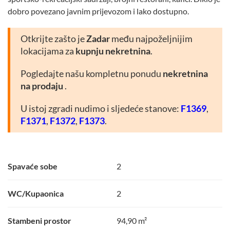
dobro povezano javnim prijevozom i lako dostupno.
Otkrijte zašto je
Zadar
među najpoželjnijim
lokacijama za
kupnju nekretnina
.
Pogledajte našu kompletnu ponudu
nekretnina
na prodaju
.
U istoj zgradi nudimo i sljedeće stanove:
F1369
,
F1371
,
F1372
,
F1373
.
Spavaće sobe
2
WC/Kupaonica
2
Stambeni prostor
94,90 m²