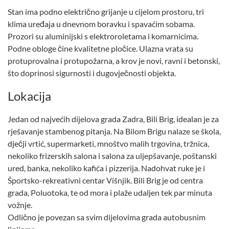
Stan ima podno električno grijanje u cijelom prostoru, tri
klima uređaja u dnevnom boravku i spavaćim sobama.
Prozori su aluminijski s elektroroletama i komarnicima.
Podne obloge čine kvalitetne pločice. Ulazna vrata su
protuprovalna i protupožarna, a krov je novi, ravni i betonski,
što doprinosi sigurnosti i dugovječnosti objekta.
Lokacija
Jedan od najvećih dijelova grada Zadra, Bili Brig, idealan je za
rješavanje stambenog pitanja. Na Bilom Brigu nalaze se škola,
dječji vrtić, supermarketi, mnoštvo malih trgovina, tržnica,
nekoliko frizerskih salona i salona za uljepšavanje, poštanski
ured, banka, nekoliko kafića i pizzerija. Nadohvat ruke je i
Športsko-rekreativni centar Višnjik. Bili Brig je od centra
grada, Poluotoka, te od mora i plaže udaljen tek par minuta
vožnje.
Odlično je povezan sa svim dijelovima grada autobusnim