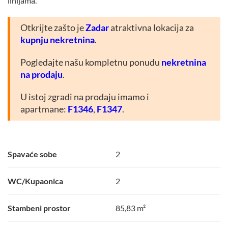
linijama.
Otkrijte zašto je
Zadar
atraktivna lokacija za
kupnju nekretnina
.
Pogledajte našu kompletnu ponudu
nekretnina
na prodaju
.
U istoj zgradi na prodaju imamo i
apartmane:
F1346
,
F1347
.
Spavaće sobe
2
WC/Kupaonica
2
Stambeni prostor
85,83 m²