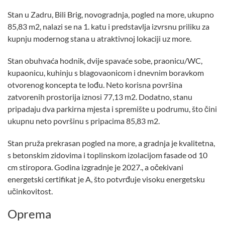
Stan u Zadru, Bili Brig, novogradnja, pogled na more, ukupno
85,83 m2, nalazi se na 1. katu i predstavlja izvrsnu priliku za
kupnju modernog stana u atraktivnoj lokaciji uz more.
Stan obuhvaća hodnik, dvije spavaće sobe, praonicu/WC,
kupaonicu, kuhinju s blagovaonicom i dnevnim boravkom
otvorenog koncepta te lođu. Neto korisna površina
zatvorenih prostorija iznosi 77,13 m2. Dodatno, stanu
pripadaju dva parkirna mjesta i spremište u podrumu, što čini
ukupnu neto površinu s pripacima 85,83 m2.
Stan pruža prekrasan pogled na more, a gradnja je kvalitetna,
s betonskim zidovima i toplinskom izolacijom fasade od 10
cm stiropora. Godina izgradnje je 2027., a očekivani
energetski certifikat je A, što potvrđuje visoku energetsku
učinkovitost.
Oprema