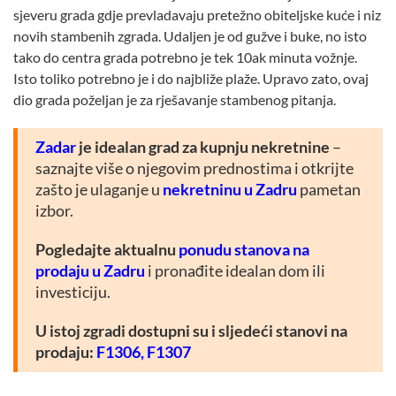
sjeveru grada gdje prevladavaju pretežno obiteljske kuće i niz
novih stambenih zgrada. Udaljen je od gužve i buke, no isto
tako do centra grada potrebno je tek 10ak minuta vožnje.
Isto toliko potrebno je i do najbliže plaže. Upravo zato, ovaj
dio grada poželjan je za rješavanje stambenog pitanja.
Zadar
je idealan grad za kupnju nekretnine
–
saznajte više o njegovim prednostima i otkrijte
zašto je ulaganje u
nekretninu u Zadru
pametan
izbor.
Pogledajte aktualnu
ponudu stanova na
prodaju u Zadru
i pronađite idealan dom ili
investiciju.
U istoj zgradi dostupni su i sljedeći stanovi na
prodaju:
F1306,
F1307