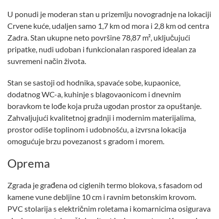
U ponudi je moderan stan u prizemlju novogradnje na lokaciji
Crvene kuće, udaljen samo 1,7 km od mora i 2,8 km od centra
Zadra. Stan ukupne neto površine 78,87 m², uključujući
pripatke, nudi udoban i funkcionalan raspored idealan za
suvremeni način života.
Stan se sastoji od hodnika, spavaće sobe, kupaonice,
dodatnog WC-a, kuhinje s blagovaonicom i dnevnim
boravkom te lođe koja pruža ugodan prostor za opuštanje.
Zahvaljujući kvalitetnoj gradnji i modernim materijalima,
prostor odiše toplinom i udobnošću, a izvrsna lokacija
omogućuje brzu povezanost s gradom i morem.
Oprema
Zgrada je građena od ciglenih termo blokova, s fasadom od
kamene vune debljine 10 cm i ravnim betonskim krovom.
PVC stolarija s električnim roletama i komarnicima osigurava