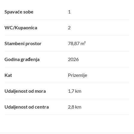
Spavaće sobe
1
WC/Kupaonica
2
Stambeni prostor
78,87 m²
Godina građenja
2026
Kat
Prizemlje
Udaljenost od mora
1,7 km
Udaljenost od centra
2,8 km