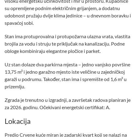
visoku energetsku učinkovitost i mir u prostoru. Kupaonice
su opremljene podnim električnim grijanjem, a dodatnu
udobnost pružaju dvije klima jedinice – u dnevnom boravku i
spavaćoj sobi.
Stan ima protuprovalna i protupožarna ulazna vrata, vlastita
brojila za vodu i struju te priključak na kanalizaciju. Podne
obloge kombiniraju elegantne pločice i parket.
Uz stan dolaze dva parkirna mjesta – jedno vanjsko površine
13,75 m² i jedno garažno mjesto iste veličine u zajedničkoj
garaži u podrumu. Također, stan ima i spremište od 1,6 m² u
prizemlju.
Zgrada je trenutno u izgradnji, a završetak radova planiran je
za 2026. godinu. Očekivani energetski certifikat: A.
Lokacija
Predio Crvene kuće miran je zadarski kvart koji se nalazi na