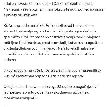
udaljena svega 35 m od obale i 3,5 km od centra mjesta.
Nekretnina se nalazi na mirnoj lokaciji te nudi pogled na more
s prvog i drugog kata.
Kuća se prostire na tri etaže i sastoji se od tri dvosobna
stana. U prizemlju se, uz stambeni dio, nalaze garaža i dva
spremišta. Prvi kat posebno se izdvaja vanjskom kuhinjom s
roštiljem i peći na drva, prostorom koji je stvoren za opuštena
druženja tijekom toplijih mjeseci. Na istoj etaži nalazi se i
nenatkrivena terasa, dok svi stanovi raspolažu vlastitim
lođama.
Ukupna površina kuće iznosi 232,29 m², a površina zemljišta
201 m². Nekretnini pripadaju i tri parkirna mjesta.
Udaljenost od mora iznosi svega 35 m, što omogućuje brz i
jednostavan pristup obali te svakodnevno uživanje u
morskom ambijentu.