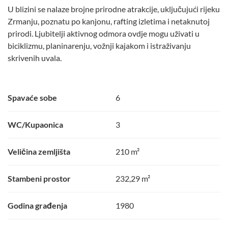
U blizini se nalaze brojne prirodne atrakcije, uključujući rijeku
Zrmanju, poznatu po kanjonu, rafting izletima i netaknutoj
prirodi. Ljubitelji aktivnog odmora ovdje mogu uživati u
biciklizmu, planinarenju, vožnji kajakom i istraživanju
skrivenih uvala.
Spavaće sobe
6
WC/Kupaonica
3
Veličina zemljišta
210 m²
Stambeni prostor
232,29 m²
Godina građenja
1980