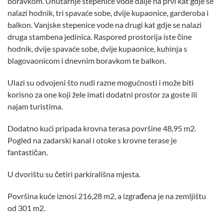
boravkom. Unutarnje stepenice vode dalje na prvi kat gdje se
nalazi hodnik, tri spavaće sobe, dvije kupaonice, garderoba i
balkon. Vanjske stepenice vode na drugi kat gdje se nalazi
druga stambena jedinica. Raspored prostorija iste čine
hodnik, dvije spavaće sobe, dvije kupaonice, kuhinja s
blagovaonicom i dnevnim boravkom te balkon.
Ulazi su odvojeni što nudi razne mogućnosti i može biti
korisno za one koji žele imati dodatni prostor za goste ili
najam turistima.
Dodatno kući pripada krovna terasa površine 48,95 m2.
Pogled na zadarski kanal i otoke s krovne terase je
fantastičan.
U dvorištu su četiri parkirališna mjesta.
Površina kuće iznosi 216,28 m2, a izgrađena je na zemljištu
od 301 m2.