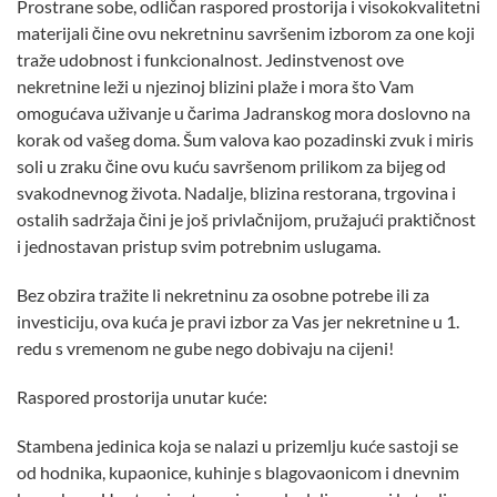
Prostrane sobe, odličan raspored prostorija i visokokvalitetni
materijali čine ovu nekretninu savršenim izborom za one koji
traže udobnost i funkcionalnost. Jedinstvenost ove
nekretnine leži u njezinoj blizini plaže i mora što Vam
omogućava uživanje u čarima Jadranskog mora doslovno na
korak od vašeg doma. Šum valova kao pozadinski zvuk i miris
soli u zraku čine ovu kuću savršenom prilikom za bijeg od
svakodnevnog života. Nadalje, blizina restorana, trgovina i
ostalih sadržaja čini je još privlačnijom, pružajući praktičnost
i jednostavan pristup svim potrebnim uslugama.
Bez obzira tražite li nekretninu za osobne potrebe ili za
investiciju, ova kuća je pravi izbor za Vas jer nekretnine u 1.
redu s vremenom ne gube nego dobivaju na cijeni!
Raspored prostorija unutar kuće:
Stambena jedinica koja se nalazi u prizemlju kuće sastoji se
od hodnika, kupaonice, kuhinje s blagovaonicom i dnevnim