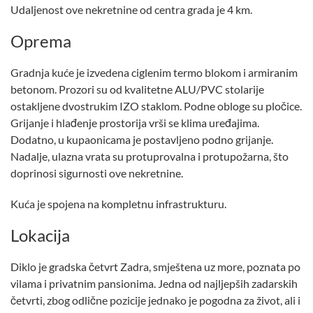
Udaljenost ove nekretnine od centra grada je 4 km.
Oprema
Gradnja kuće je izvedena ciglenim termo blokom i armiranim
betonom. Prozori su od kvalitetne ALU/PVC stolarije
ostakljene dvostrukim IZO staklom. Podne obloge su pločice.
Grijanje i hlađenje prostorija vrši se klima uređajima.
Dodatno, u kupaonicama je postavljeno podno grijanje.
Nadalje, ulazna vrata su protuprovalna i protupožarna, što
doprinosi sigurnosti ove nekretnine.
Kuća je spojena na kompletnu infrastrukturu.
Lokacija
Diklo je gradska četvrt Zadra, smještena uz more, poznata po
vilama i privatnim pansionima. Jedna od najljepših zadarskih
četvrti, zbog odlične pozicije jednako je pogodna za život, ali i