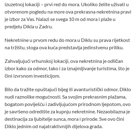
izuzetnoj lokaciji – prvi red do mora. Ukoliko želite uživati u
otvorenom pogledu na more ova prekrasna nekretnina pravi
je izbor za Vas. Nalazi se svega 10 m od mora i plaže u
predjelu Dikla u Zadru.
Nekretnine u prvom redu do mora u Diklu su prava rijetkost
na tržištu, stoga ova kuća predstavlja jedinstvenu priliku.
Zahvaljujući vrhunskoj lokaciji, ova nekretnina je odličan
izbor kako za odmor, tako i za iznajmljivanje turistima, što je
čini izvrsnom investicijom.
Bilo da tražite opuštajući bijeg ili avanturistički odmor, Diklo
nudi raznolike mogućnosti. Sa svojim prekrasnim plažama,
bogatom poviješću i zadivljujućom prirodnom ljepotom, ovo
je savršeno odredište za kupnju nekretnine. Nezaobilazna je
destinacija za ljubitelje sunca, mora i prirode. Sve ovo čini
Diklo jednim od najatraktivnijih dijelova grada.