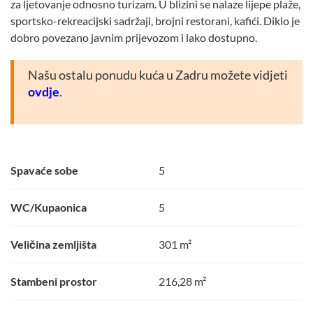
za ljetovanje odnosno turizam. U blizini se nalaze lijepe plaže,
sportsko-rekreacijski sadržaji, brojni restorani, kafići. Diklo je
dobro povezano javnim prijevozom i lako dostupno.
Našu ostalu ponudu kuća u Zadru možete vidjeti
ovdje
.
Spavaće sobe
5
WC/Kupaonica
5
Veličina zemljišta
301 m²
Stambeni prostor
216,28 m²