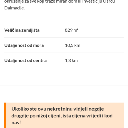
okruženje za sve koji traže miran dom ili investiciju u srcu
Dalmacije.
Veličina zemljišta
829 m²
Udaljenost od mora
10,5 km
Udaljenost od centra
1,3 km
Ukoliko ste ovu nekretninu vidjeli negdje
drugdje po nižoj cijeni, ista cijena vrijedi i kod
nas!