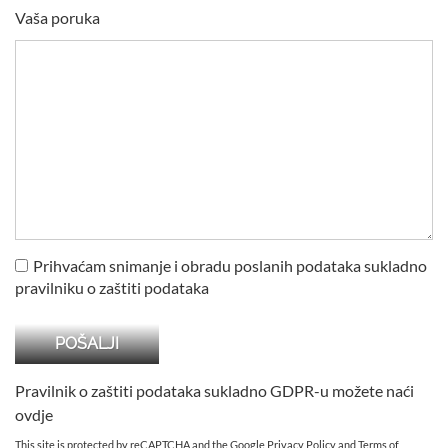
Vaša poruka
Prihvaćam snimanje i obradu poslanih podataka sukladno
pravilniku o zaštiti podataka
Pravilnik o zaštiti podataka sukladno GDPR-u možete naći
ovdje
This site is protected by reCAPTCHA and the Google
Privacy Policy
and
Terms of