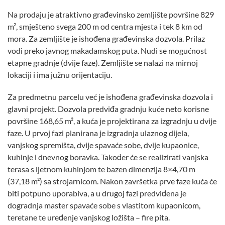
Na prodaju je atraktivno građevinsko zemljište površine 829
m², smješteno svega 200 m od centra mjesta i tek 8 km od
mora. Za zemljište je ishođena građevinska dozvola. Prilaz
vodi preko javnog makadamskog puta. Nudi se mogućnost
etapne gradnje (dvije faze). Zemljište se nalazi na mirnoj
lokaciji i ima južnu orijentaciju.
Za predmetnu parcelu već je ishođena građevinska dozvola i
glavni projekt. Dozvola predviđa gradnju kuće neto korisne
površine 168,65 m², a kuća je projektirana za izgradnju u dvije
faze. U prvoj fazi planirana je izgradnja ulaznog dijela,
vanjskog spremišta, dvije spavaće sobe, dvije kupaonice,
kuhinje i dnevnog boravka. Također će se realizirati vanjska
terasa s ljetnom kuhinjom te bazen dimenzija 8×4,70 m
(37,18 m²) sa strojarnicom. Nakon završetka prve faze kuća će
biti potpuno uporabiva, a u drugoj fazi predviđena je
dogradnja master spavaće sobe s vlastitom kupaonicom,
teretane te uređenje vanjskog ložišta – fire pita.