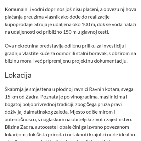
Komunalni i vodni doprinos još nisu plaćeni, a obvezu njihova
plaćanja preuzima vlasnik ako dođe do realizacije
kupoprodaje. Struja je udaljena oko 100 m, dok se voda nalazi
na udaljenosti od približno 150 m u glavnoj cesti.
Ova nekretnina predstavlja odličnu priliku za investiciju i
gradnju vlastite kuće za odmor ili stalni boravak, s obzirom na
blizinu mora i već pripremljenu projektnu dokumentaciju.
Lokacija
Škabrnja je smještena u plodnoj ravnici Ravnih kotara, svega
15 km od Zadra. Poznata je po vinogradima, maslinicima i
bogatoj poljoprivrednoj tradiciji, zbog čega pruža pravi
doživljaj dalmatinskog zaleđa. Mjesto odiše mirom i
autentičnošću, s naglaskom na obiteljski život i zajedništvo.
Blizina Zadra, autoceste i obale čini ga izvrsno povezanom
lokacijom, dok čista priroda i netaknuti krajolici nude idealno