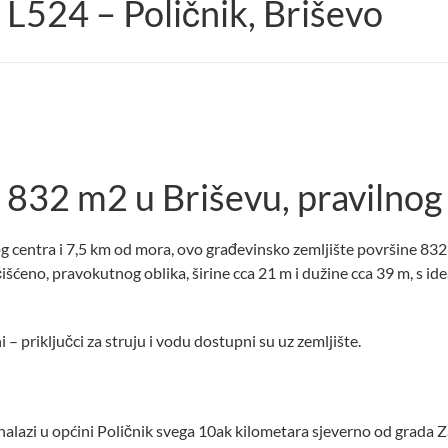
 L524 – Poličnik, Briševo
832 m2 u Briševu, pravilnog 
 centra i 7,5 km od mora, ovo građevinsko zemljište površine 832 m
čišćeno, pravokutnog oblika, širine cca 21 m i dužine cca 39 m, s
 – priključci za struju i vodu dostupni su uz zemljište.
nalazi u općini Poličnik svega 10ak kilometara sjeverno od grada Z