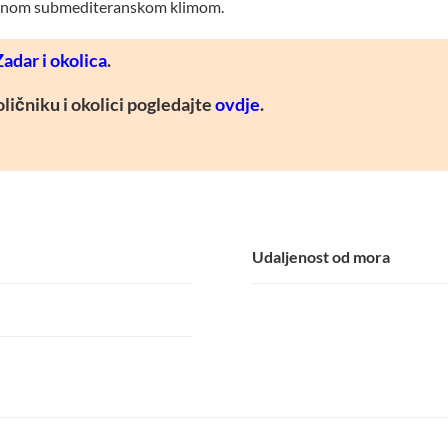
oljnom submediteranskom klimom.
Zadar i okolica
.
ičniku i okolici pogledajte
ovdje
.
Udaljenost od mora