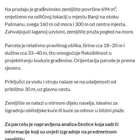
Na prodaju je građevinsko zemljište površine 694 m²,
smješteno na odličnoj lokaciji u mjestu Banji na otoku
Pašmanu, svega 160 m od mora i 300 m od centra mjesta.
Zahvaljujući laganoj uzvisini, zemljište pruža pogled na more.
Parcela je relativno pravilnog oblika, širine cca 18–20 m i
dužine cca 33–40 m, što omogućuje fleksibilnost u
projektiranju buduće građevine. Orijentacija parcele je prema
sjeveru.
Priključci za vodu i struju nalaze se na udaljenosti od
približno 30 m, uz glavnu cestu.
Zemljište se nalazi u mirnom dijelu naselja, idealno za
izgradnju obiteljske kuće ili kuće za odmor u blizini plaže.
Za parcelu je napravljena analiza čestice koja sadrži
informacije koji su uvjeti izgradnje na predmetnom
zemljištu.