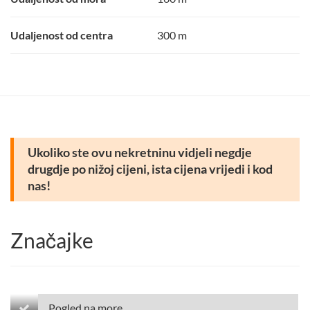
Udaljenost od centra
300 m
Ukoliko ste ovu nekretninu vidjeli negdje
drugdje po nižoj cijeni, ista cijena vrijedi i kod
nas!
Značajke
Pogled na more