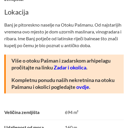
Lokacija
Banj je pitoreskno naselje na Otoku Pašmanu. Od najstarijih
vremena ovo mjesto je dom uzornih maslinara, vinogradara i
ribara. Ime Banj potječe od latinske riječi balneae što znači
kupelj po čemu je bio poznat u antičko doba.
Više o otoku Pašman i zadarskom arhipelagu
pročitajte na linku
Zadar i okolica
.
Kompletnu ponudu naših nekretnina na otoku
Pašmanu i okolici pogledajte
ovdje
.
Veličina zemljišta
694 m²
Udaljenost od mora
160 m