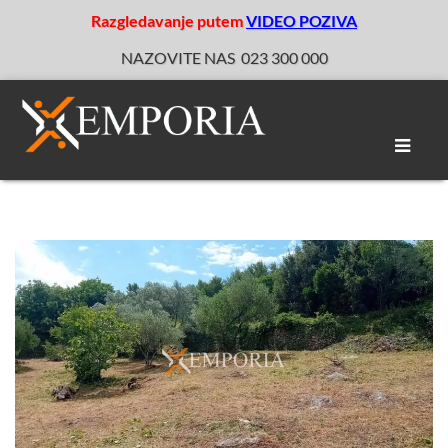
Razgledavanje putem
VIDEO POZIVA
NAZOVITE NAS
023 300 000
Toggle
naviga