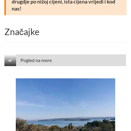
drugdje po nižoj cijeni, ista cijena vrijedi i kod
nas!
Značajke
Pogled na more