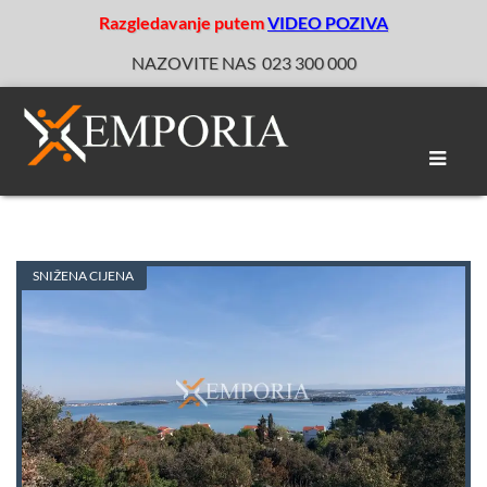
Razgledavanje putem
VIDEO POZIVA
NAZOVITE NAS
023 300 000
Toggle
naviga
SNIŽENA CIJENA