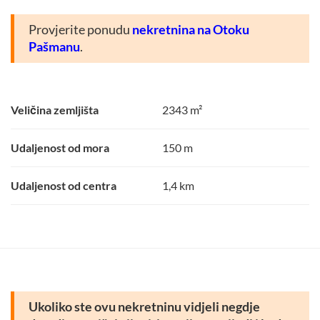
Provjerite ponudu
nekretnina na Otoku
Pašmanu
.
Veličina zemljišta
2343 m²
Udaljenost od mora
150 m
Udaljenost od centra
1,4 km
Ukoliko ste ovu nekretninu vidjeli negdje