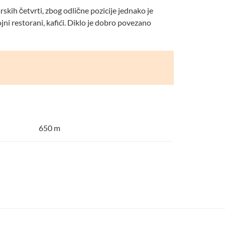
skih četvrti, zbog odlične pozicije jednako je
ojni restorani, kafići. Diklo je dobro povezano
650 m