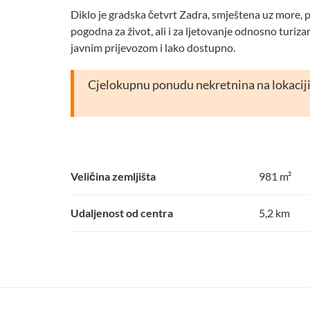
Diklo je gradska četvrt Zadra, smještena uz more, p
pogodna za život, ali i za ljetovanje odnosno turizam
javnim prijevozom i lako dostupno.
Cjelokupnu ponudu nekretnina na lokaciji
Veličina zemljišta
981 m²
Udaljenost od centra
5,2 km