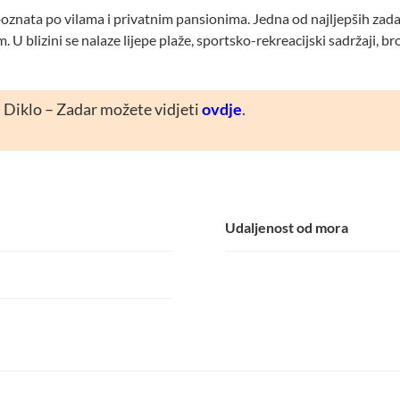
oznata po vilama i privatnim pansionima. Jedna od najljepših zadar
. U blizini se nalaze lijepe plaže, sportsko-rekreacijski sadržaji, br
 Diklo – Zadar možete vidjeti
ovdje
.
Udaljenost od mora