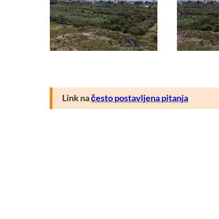
Link na
često postavljena pitanja