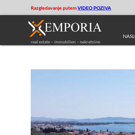
Razgledavanje putem
VIDEO POZIVA
NAS
real estate – immobilien – nekretnine