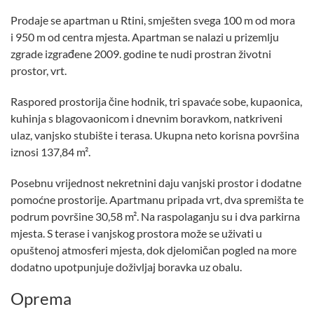
Prodaje se apartman u Rtini, smješten svega 100 m od mora
i 950 m od centra mjesta. Apartman se nalazi u prizemlju
zgrade izgrađene 2009. godine te nudi prostran životni
prostor, vrt.
Raspored prostorija čine hodnik, tri spavaće sobe, kupaonica,
kuhinja s blagovaonicom i dnevnim boravkom, natkriveni
ulaz, vanjsko stubište i terasa. Ukupna neto korisna površina
iznosi 137,84 m².
Posebnu vrijednost nekretnini daju vanjski prostor i dodatne
pomoćne prostorije. Apartmanu pripada vrt, dva spremišta te
podrum površine 30,58 m². Na raspolaganju su i dva parkirna
mjesta. S terase i vanjskog prostora može se uživati u
opuštenoj atmosferi mjesta, dok djelomičan pogled na more
dodatno upotpunjuje doživljaj boravka uz obalu.
Oprema