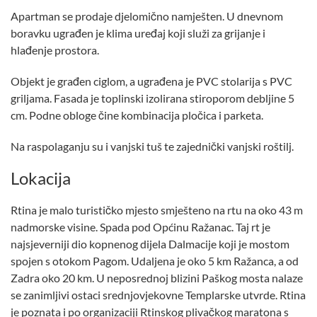
Apartman se prodaje djelomično namješten. U dnevnom
boravku ugrađen je klima uređaj koji služi za grijanje i
hlađenje prostora.
Objekt je građen ciglom, a ugrađena je PVC stolarija s PVC
griljama. Fasada je toplinski izolirana stiroporom debljine 5
cm. Podne obloge čine kombinacija pločica i parketa.
Na raspolaganju su i vanjski tuš te zajednički vanjski roštilj.
Lokacija
Rtina je malo turističko mjesto smješteno na rtu na oko 43 m
nadmorske visine. Spada pod Općinu Ražanac. Taj rt je
najsjeverniji dio kopnenog dijela Dalmacije koji je mostom
spojen s otokom Pagom. Udaljena je oko 5 km Ražanca, a od
Zadra oko 20 km. U neposrednoj blizini Paškog mosta nalaze
se zanimljivi ostaci srednjovjekovne Templarske utvrde. Rtina
je poznata i po organizaciji Rtinskog plivačkog maratona s