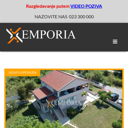
Razgledavanje putem
VIDEO POZIVA
NAZOVITE NAS
023 300 000
Toggle
naviga
NOVO U PONUDI