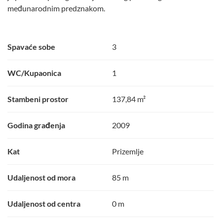
međunarodnim predznakom.
Spavaće sobe
3
WC/Kupaonica
1
Stambeni prostor
137,84 m²
Godina građenja
2009
Kat
Prizemlje
Udaljenost od mora
85 m
Udaljenost od centra
0 m