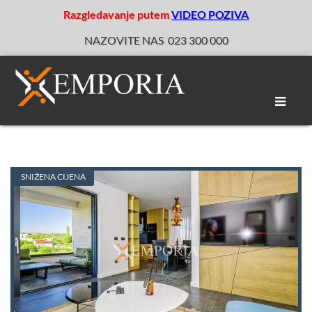
Razgledavanje putem
VIDEO POZIVA
NAZOVITE NAS
023 300 000
Toggle
naviga
SNIŽENA CIJENA