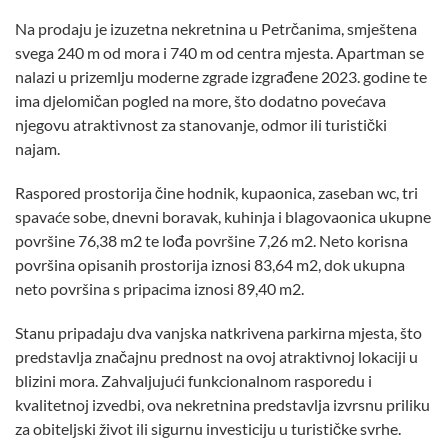
Na prodaju je izuzetna nekretnina u Petrčanima, smještena
svega 240 m od mora i 740 m od centra mjesta. Apartman se
nalazi u prizemlju moderne zgrade izgrađene 2023. godine te
ima djelomičan pogled na more, što dodatno povećava
njegovu atraktivnost za stanovanje, odmor ili turistički
najam.
Raspored prostorija čine hodnik, kupaonica, zaseban wc, tri
spavaće sobe, dnevni boravak, kuhinja i blagovaonica ukupne
površine 76,38 m2 te lođa površine 7,26 m2. Neto korisna
površina opisanih prostorija iznosi 83,64 m2, dok ukupna
neto površina s pripacima iznosi 89,40 m2.
Stanu pripadaju dva vanjska natkrivena parkirna mjesta, što
predstavlja značajnu prednost na ovoj atraktivnoj lokaciji u
blizini mora. Zahvaljujući funkcionalnom rasporedu i
kvalitetnoj izvedbi, ova nekretnina predstavlja izvrsnu priliku
za obiteljski život ili sigurnu investiciju u turističke svrhe.