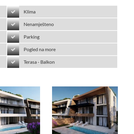
Klima
Nenamješteno
Parking
Pogled na more
Terasa - Balkon