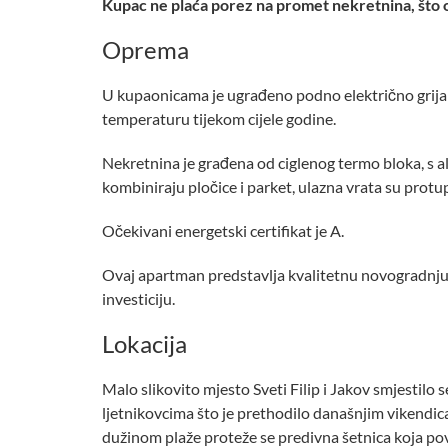
Kupac ne plaća porez na promet nekretnina, što
Oprema
U kupaonicama je ugrađeno podno električno grijan
temperaturu tijekom cijele godine.
Nekretnina je građena od ciglenog termo bloka, s a
kombiniraju pločice i parket, ulazna vrata su protu
Očekivani energetski certifikat je A.
Ovaj apartman predstavlja kvalitetnu novogradnju n
investiciju.
Lokacija
Malo slikovito mjesto Sveti Filip i Jakov smjestilo
ljetnikovcima što je prethodilo današnjim vikendica
dužinom plaže proteže se predivna šetnica koja povez