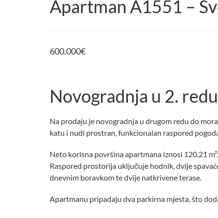
Apartman A1551 – Svet
600.000
€
Novogradnja u 2. redu 
Na prodaju je novogradnja u drugom redu do mora u
katu i nudi prostran, funkcionalan raspored pogod
Neto korisna površina apartmana iznosi 120,21 m²,
Raspored prostorija uključuje hodnik, dvije spava
dnevnim boravkom te dvije natkrivene terase.
Apartmanu pripadaju dva parkirna mjesta, što dod