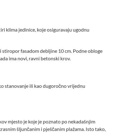
i klima jedinice, koje osiguravaju ugodnu
) i stiropor fasadom debljine 10 cm. Podne obloge
ada ima novi, ravni betonski krov.
ko stanovanje ili kao dugoročno vrijednu
Jakov mjesto je koje je poznato po nekadašnjim
ekrasnim šljunčanim i pješčanim plažama. Isto tako,