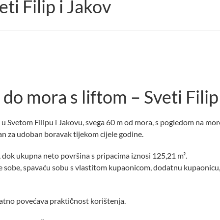
i Filip i Jakov
do mora s liftom – Sveti Filip
 Svetom Filipu i Jakovu, svega 60 m od mora, s pogledom na more 
an za udoban boravak tijekom cijele godine.
 dok ukupna neto površina s pripacima iznosi 125,21 m².
će sobe, spavaću sobu s vlastitom kupaonicom, dodatnu kupaonicu
atno povećava praktičnost korištenja.