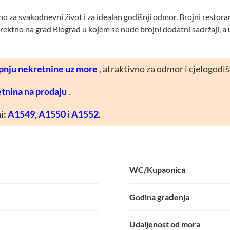
za svakodnevni život i za idealan godišnji odmor. Brojni restorani
direktno na grad Biograd u kojem se nude brojni dodatni sadržaji, a u
pnju nekretnine uz more
, atraktivno za odmor i cjelogodi
tnina na prodaju
.
i:
A1549
,
A1550
i
A1552
.
WC/Kupaonica
Godina građenja
Udaljenost od mora