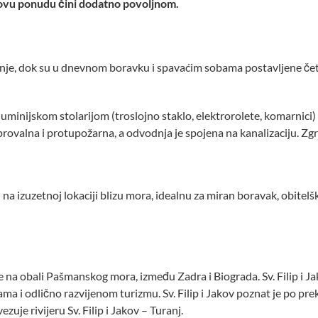
 ovu ponudu čini dodatno povoljnom.
je, dok su u dnevnom boravku i spavaćim sobama postavljene četir
luminijskom stolarijom (troslojno staklo, elektrorolete, komarnici
provalna i protupožarna, a odvodnja je spojena na kanalizaciju. Zgr
a izuzetnoj lokaciji blizu mora, idealnu za miran boravak, obitelš
 se na obali Pašmanskog mora, između Zadra i Biograda. Sv. Filip i 
ma i odlično razvijenom turizmu. Sv. Filip i Jakov poznat je po pr
uje rivijeru Sv. Filip i Jakov – Turanj.