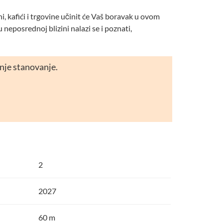
, kafići i trgovine učinit će Vaš boravak u ovom
 neposrednoj blizini nalazi se i poznati,
šnje stanovanje.
2
2027
60 m