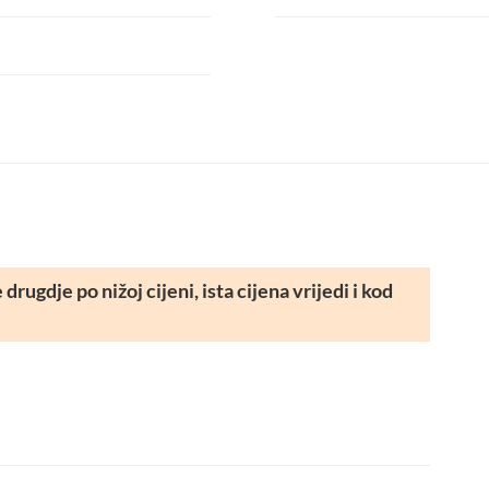
rugdje po nižoj cijeni, ista cijena vrijedi i kod