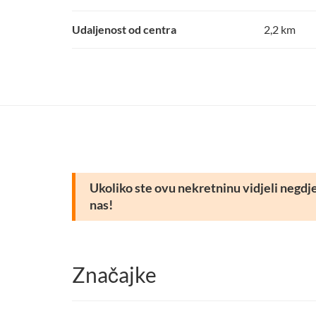
Udaljenost od centra
2,2 km
Ukoliko ste ovu nekretninu vidjeli negdje d
nas!
Značajke