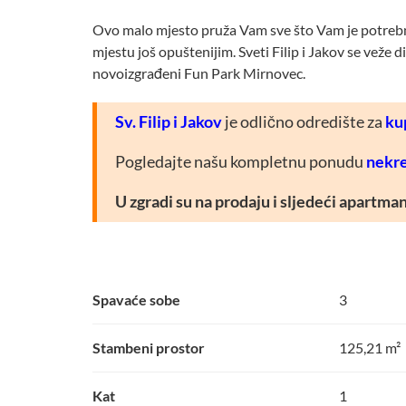
Ovo malo mjesto pruža Vam sve što Vam je potrebno 
mjestu još opuštenijim. Sveti Filip i Jakov se veže 
novoizgrađeni Fun Park Mirnovec.
Sv. Filip i Jakov
je odlično odredište za
ku
Pogledajte našu kompletnu ponudu
nekre
U zgradi su na prodaju i sljedeći apartman
Spavaće sobe
3
Stambeni prostor
125,21 m²
Kat
1