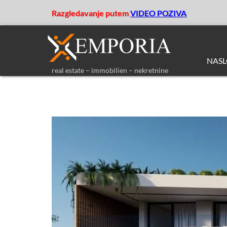
Razgledavanje putem
VIDEO POZIVA
NAS
real estate – immobilien – nekretnine