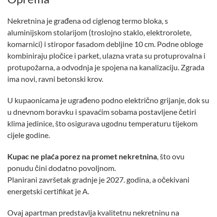
Nekretnina je građena od ciglenog termo bloka, s
aluminijskom stolarijom (troslojno staklo, elektrorolete,
komarnici) i stiropor fasadom debljine 10 cm. Podne obloge
kombiniraju pločice i parket, ulazna vrata su protuprovalna i
protupožarna, a odvodnja je spojena na kanalizaciju. Zgrada
ima novi, ravni betonski krov.
U kupaonicama je ugrađeno podno električno grijanje, dok su
u dnevnom boravku i spavaćim sobama postavljene četiri
klima jedinice, što osigurava ugodnu temperaturu tijekom
cijele godine.
Kupac ne plaća porez na promet nekretnina
, što ovu
ponudu čini dodatno povoljnom.
Planirani završetak gradnje je 2027. godina, a očekivani
energetski certifikat je A.
Ovaj apartman predstavlja kvalitetnu nekretninu na