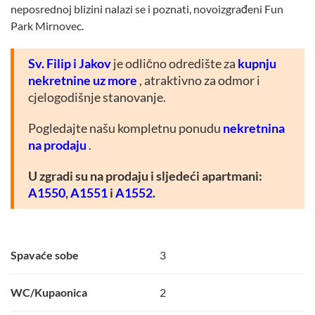
neposrednoj blizini nalazi se i poznati, novoizgrađeni Fun
Park Mirnovec.
Sv. Filip i Jakov
je odlično odredište za
kupnju
nekretnine uz more
, atraktivno za odmor i
cjelogodišnje stanovanje.
Pogledajte našu kompletnu ponudu
nekretnina
na prodaju
.
U zgradi su na prodaju i sljedeći apartmani:
A1550
,
A1551
i
A1552
.
Spavaće sobe
3
WC/Kupaonica
2