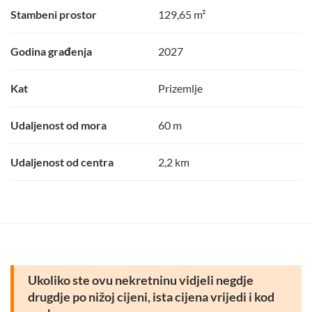
Stambeni prostor
129,65 m²
Godina građenja
2027
Kat
Prizemlje
Udaljenost od mora
60 m
Udaljenost od centra
2,2 km
Ukoliko ste ovu nekretninu vidjeli negdje
drugdje po nižoj cijeni, ista cijena vrijedi i kod