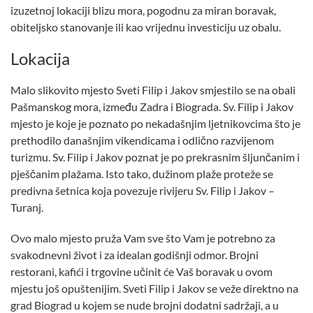
izuzetnoj lokaciji blizu mora, pogodnu za miran boravak,
obiteljsko stanovanje ili kao vrijednu investiciju uz obalu.
Lokacija
Malo slikovito mjesto Sveti Filip i Jakov smjestilo se na obali
Pašmanskog mora, između Zadra i Biograda. Sv. Filip i Jakov
mjesto je koje je poznato po nekadašnjim ljetnikovcima što je
prethodilo današnjim vikendicama i odlično razvijenom
turizmu. Sv. Filip i Jakov poznat je po prekrasnim šljunčanim i
pješčanim plažama. Isto tako, dužinom plaže proteže se
predivna šetnica koja povezuje rivijeru Sv. Filip i Jakov –
Turanj.
Ovo malo mjesto pruža Vam sve što Vam je potrebno za
svakodnevni život i za idealan godišnji odmor. Brojni
restorani, kafići i trgovine učinit će Vaš boravak u ovom
mjestu još opuštenijim. Sveti Filip i Jakov se veže direktno na
grad Biograd u kojem se nude brojni dodatni sadržaji, a u