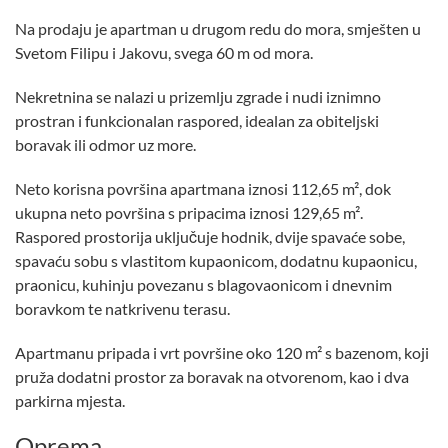
Na prodaju je apartman u drugom redu do mora, smješten u
Svetom Filipu i Jakovu, svega 60 m od mora.
Nekretnina se nalazi u prizemlju zgrade i nudi iznimno
prostran i funkcionalan raspored, idealan za obiteljski
boravak ili odmor uz more.
Neto korisna površina apartmana iznosi 112,65 m², dok
ukupna neto površina s pripacima iznosi 129,65 m².
Raspored prostorija uključuje hodnik, dvije spavaće sobe,
spavaću sobu s vlastitom kupaonicom, dodatnu kupaonicu,
praonicu, kuhinju povezanu s blagovaonicom i dnevnim
boravkom te natkrivenu terasu.
Apartmanu pripada i vrt površine oko 120 m² s bazenom, koji
pruža dodatni prostor za boravak na otvorenom, kao i dva
parkirna mjesta.
Oprema