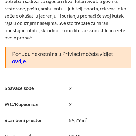
potreban sadržaj za ugodan i kvalitetan život: trgovine,
restorane, poštu, ambulantu. Ljubitelji sporta, rekreacije koji
se žele okušati u jedrenju ili surfanju pronaći će svoj kutak
raja u obližnjim naseljima. Sve što trebate za miran i
opuštajući obiteljski odmor u mediteranskom stilu možete
ovdje pronaći.
Ponudu nekretnina u Privlaci možete vidjeti
ovdje
.
Spavaće sobe
2
WC/Kupaonica
2
Stambeni prostor
89,79 m²