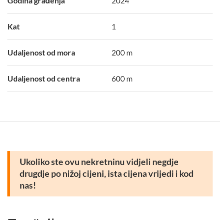
Godina građenja
2024
Kat
1
Udaljenost od mora
200 m
Udaljenost od centra
600 m
Ukoliko ste ovu nekretninu vidjeli negdje
drugdje po nižoj cijeni, ista cijena vrijedi i kod
nas!