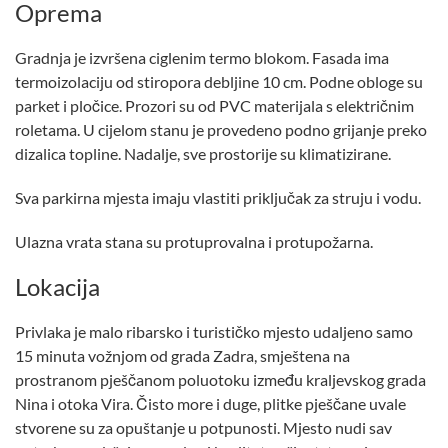
Oprema
Gradnja je izvršena ciglenim termo blokom. Fasada ima
termoizolaciju od stiropora debljine 10 cm. Podne obloge su
parket i pločice. Prozori su od PVC materijala s električnim
roletama. U cijelom stanu je provedeno podno grijanje preko
dizalica topline. Nadalje, sve prostorije su klimatizirane.
Sva parkirna mjesta imaju vlastiti priključak za struju i vodu.
Ulazna vrata stana su protuprovalna i protupožarna.
Lokacija
Privlaka je malo ribarsko i turističko mjesto udaljeno samo
15 minuta vožnjom od grada Zadra, smještena na
prostranom pješčanom poluotoku između kraljevskog grada
Nina i otoka Vira. Čisto more i duge, plitke pješčane uvale
stvorene su za opuštanje u potpunosti. Mjesto nudi sav