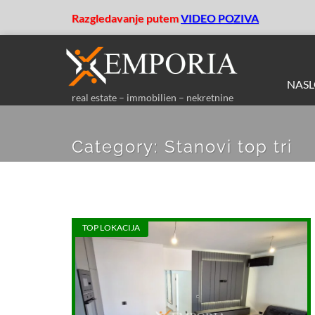
Razgledavanje putem
VIDEO POZIVA
NAS
real estate – immobilien – nekretnine
Category:
Stanovi top tri
TOP LOKACIJA