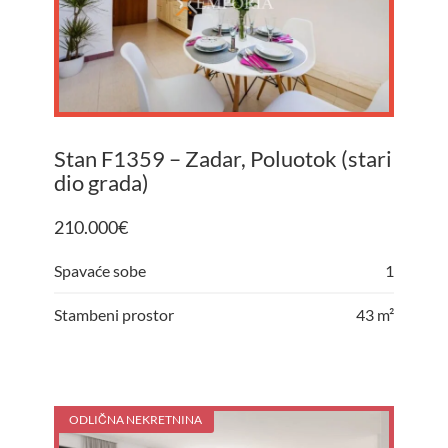
Stan F1359 – Zadar, Poluotok (stari
dio grada)
210.000
€
Spavaće sobe
1
Stambeni prostor
43 m²
ODLIČNA NEKRETNINA