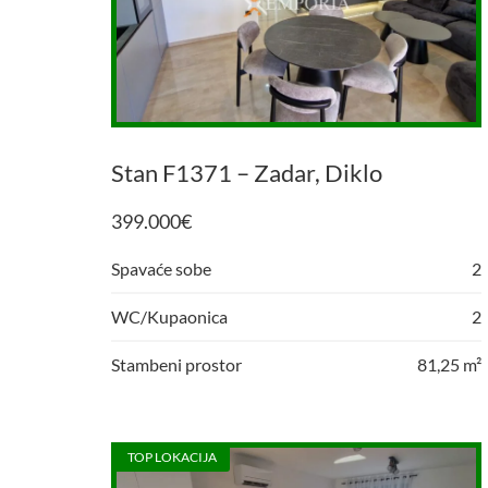
Stan F1371 – Zadar, Diklo
399.000
€
Spavaće sobe
2
WC/Kupaonica
2
Stambeni prostor
81,25 m²
TOP LOKACIJA