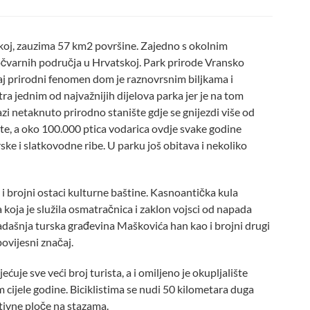
skoj, zauzima 57 km2 površine. Zajedno s okolnim
očvarnih područja u Hrvatskoj. Park prirode Vransko
aj prirodni fenomen dom je raznovrsnim biljkama i
tra jednim od najvažnijih dijelova parka jer je na tom
zi netaknuto prirodno stanište gdje se gnijezdi više od
te, a oko 100.000 ptica vodarica ovdje svake godine
ke i slatkovodne ribe. U parku još obitava i nekoliko
ze i brojni ostaci kulturne baštine. Kasnoantička kula
 koja je služila osmatračnica i zaklon vojsci od napada
kadašnja turska građevina Maškovića han kao i brojni drugi
ovijesni značaj.
uje sve veći broj turista, a i omiljeno je okupljalište
 cijele godine. Biciklistima se nudi 50 kilometara duga
ativne ploče na stazama.