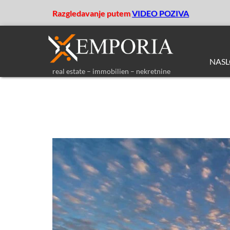
Razgledavanje putem
VIDEO POZIVA
NAS
real estate – immobilien – nekretnine