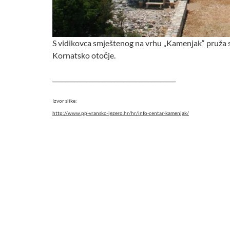
S vidikovca smještenog na vrhu „Kamenjak“ pruža se
Kornatsko otočje.
________________________________________
Izvor slike:
http://www.pp-vransko-jezero.hr/hr/info-centar-kamenjak/