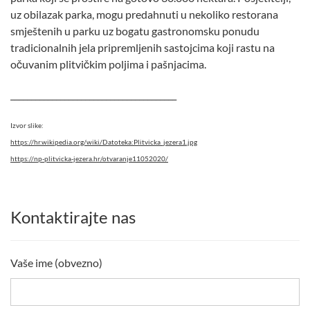
uz obilazak parka, mogu predahnuti u nekoliko restorana
smještenih u parku uz bogatu gastronomsku ponudu
tradicionalnih jela pripremljenih sastojcima koji rastu na
očuvanim plitvičkim poljima i pašnjacima.
________________________________________
Izvor slike:
https://hr.wikipedia.org/wiki/Datoteka:Plitvicka_jezera1.jpg
https://np-plitvicka-jezera.hr/otvaranje11052020/
Kontaktirajte nas
Vaše ime (obvezno)