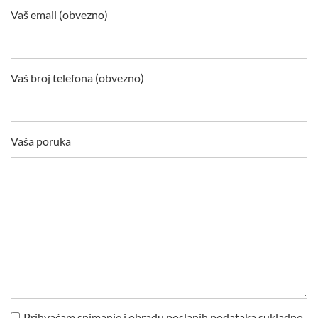
Vaš email (obvezno)
Vaš broj telefona (obvezno)
Vaša poruka
Prihvaćam snimanje i obradu poslanih podataka sukladno