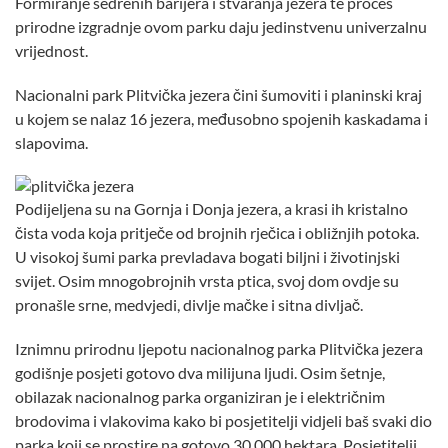
Formiranje sedrenih barijera i stvaranja jezera te proces
prirodne izgradnje ovom parku daju jedinstvenu univerzalnu
vrijednost.
Nacionalni park Plitvička jezera čini šumoviti i planinski kraj
u kojem se nalaz 16 jezera, međusobno spojenih kaskadama i
slapovima.
Podijeljena su na Gornja i Donja jezera, a krasi ih kristalno
čista voda koja pritječe od brojnih rječica i obližnjih potoka.
U visokoj šumi parka prevladava bogati biljni i životinjski
svijet. Osim mnogobrojnih vrsta ptica, svoj dom ovdje su
pronašle srne, medvjedi, divlje mačke i sitna divljač.
Iznimnu prirodnu ljepotu nacionalnog parka Plitvička jezera
godišnje posjeti gotovo dva milijuna ljudi. Osim šetnje,
obilazak nacionalnog parka organiziran je i električnim
brodovima i vlakovima kako bi posjetitelji vidjeli baš svaki dio
parka koji se prostire na gotovo 30.000 hektara. Posjetitelji,