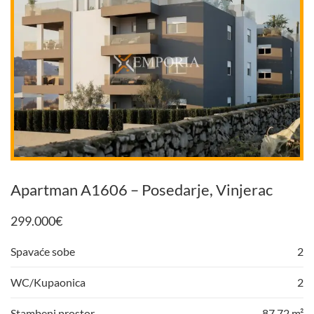
Apartman A1606 – Posedarje, Vinjerac
299.000
€
Spavaće sobe
2
WC/Kupaonica
2
Stambeni prostor
87,72 m²