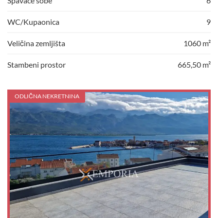
Spavaće sobe
6
WC/Kupaonica
9
Veličina zemljišta
1060 m²
Stambeni prostor
665,50 m²
ODLIČNA NEKRETNINA