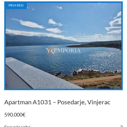
PRVI RED
Apartman A1031 – Posedarje, Vinjerac
590.000
€
Spavaće sobe
3