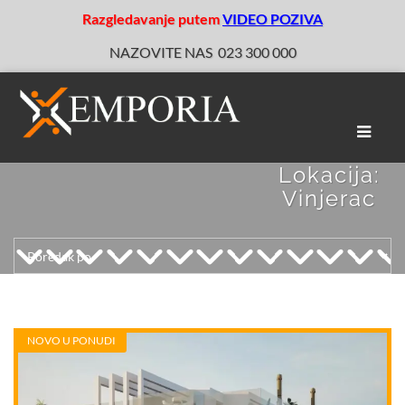
Razgledavanje putem
VIDEO POZIVA
NAZOVITE NAS
023 300 000
Toggle
naviga
Lokacija:
Vinjerac
NOVO U PONUDI