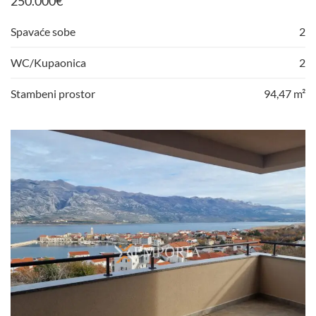
250.000
€
Spavaće sobe
2
WC/Kupaonica
2
Stambeni prostor
94,47 m²