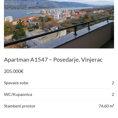
Apartman A1547 – Posedarje, Vinjerac
205.000
€
Spavaće sobe
2
WC/Kupaonica
2
Stambeni prostor
74,60 m²