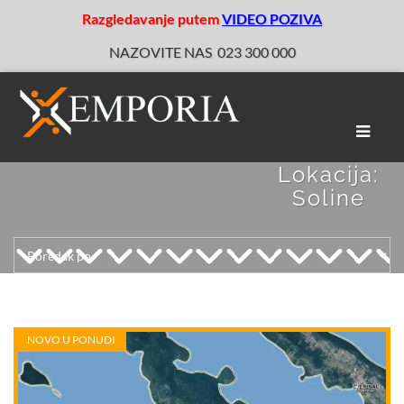
Razgledavanje putem
VIDEO POZIVA
NAZOVITE NAS
023 300 000
Toggle
naviga
Lokacija:
Soline
NOVO U PONUDI