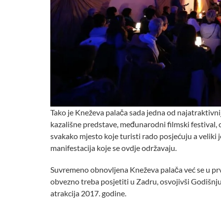
Tako je Kneževa palača sada jedna od najatraktivnij
kazališne predstave, međunarodni filmski festival, ob
svakako mjesto koje turisti rado posjećuju a veliki j
manifestacija koje se ovdje održavaju.
Suvremeno obnovljena Kneževa palača već se u prv
obvezno treba posjetiti u Zadru, osvojivši Godišnju
atrakcija 2017. godine.