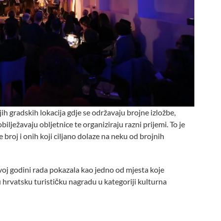
ih gradskih lokacija gdje se održavaju brojne izložbe,
ilježavaju obljetnice te organiziraju razni prijemi. To je
e broj i onih koji ciljano dolaze na neku od brojnih
oj godini rada pokazala kao jedno od mjesta koje
 hrvatsku turističku nagradu u kategoriji kulturna