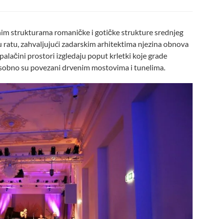
nim strukturama romaničke i gotičke strukture srednjeg
a u ratu, zahvaljujući zadarskim arhitektima njezina obnova
 palačini prostori izgledaju poput krletki koje grade
usobno su povezani drvenim mostovima i tunelima.