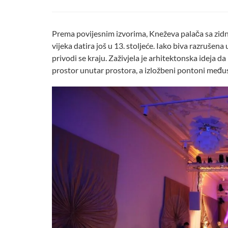
Prema povijesnim izvorima, Kneževa palača sa zid
vijeka datira još u 13. stoljeće. Iako biva razrušen
privodi se kraju. Zaživjela je arhitektonska ideja da
prostor unutar prostora, a izložbeni pontoni međ