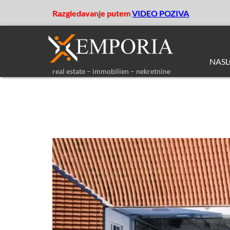
Razgledavanje putem
VIDEO POZIVA
NAS
real estate – immobilien – nekretnine