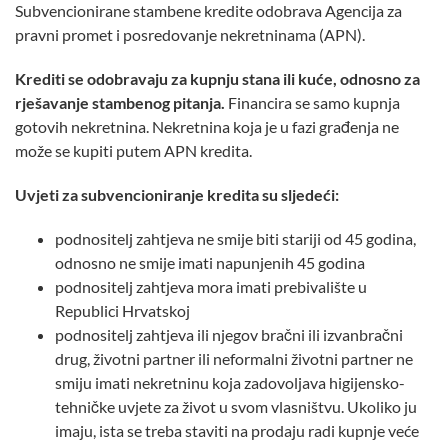
Subvencionirane stambene kredite odobrava Agencija za
pravni promet i posredovanje nekretninama (APN).
Krediti se odobravaju za kupnju stana ili kuće, odnosno za
rješavanje stambenog pitanja.
Financira se samo kupnja
gotovih nekretnina. Nekretnina koja je u fazi građenja ne
može se kupiti putem APN kredita.
Uvjeti za subvencioniranje kredita su sljedeći:
podnositelj zahtjeva ne smije biti stariji od 45 godina,
odnosno ne smije imati napunjenih 45 godina
podnositelj zahtjeva mora imati prebivalište u
Republici Hrvatskoj
podnositelj zahtjeva ili njegov bračni ili izvanbračni
drug, životni partner ili neformalni životni partner ne
smiju imati nekretninu koja zadovoljava higijensko-
tehničke uvjete za život u svom vlasništvu. Ukoliko ju
imaju, ista se treba staviti na prodaju radi kupnje veće