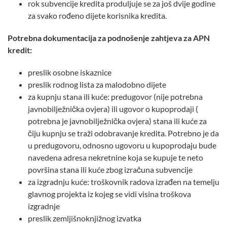
rok subvencije kredita produljuje se za još dvije godine
za svako rođeno dijete korisnika kredita.
Potrebna dokumentacija za podnošenje zahtjeva za APN
kredit:
preslik osobne iskaznice
preslik rodnog lista za malodobno dijete
za kupnju stana ili kuće: predugovor (nije potrebna
javnobilježnička ovjera) ili ugovor o kupoprodaji (
potrebna je javnobilježnička ovjera) stana ili kuće za
čiju kupnju se traži odobravanje kredita. Potrebno je da
u predugovoru, odnosno ugovoru u kupoprodaju bude
navedena adresa nekretnine koja se kupuje te neto
površina stana ili kuće zbog izračuna subvencije
za izgradnju kuće: troškovnik radova izrađen na temelju
glavnog projekta iz kojeg se vidi visina troškova
izgradnje
preslik zemljišnoknjižnog izvatka