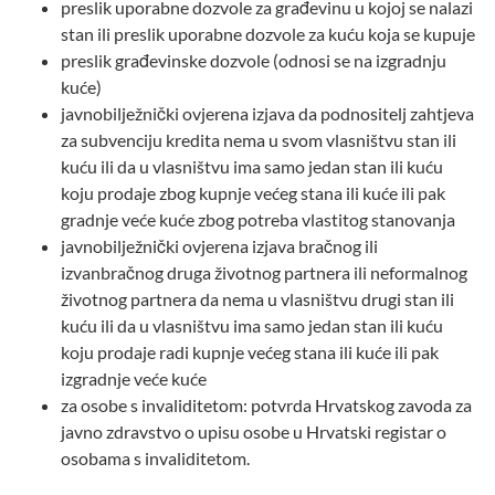
preslik uporabne dozvole za građevinu u kojoj se nalazi
stan ili preslik uporabne dozvole za kuću koja se kupuje
preslik građevinske dozvole (odnosi se na izgradnju
kuće)
javnobilježnički ovjerena izjava da podnositelj zahtjeva
za subvenciju kredita nema u svom vlasništvu stan ili
kuću ili da u vlasništvu ima samo jedan stan ili kuću
koju prodaje zbog kupnje većeg stana ili kuće ili pak
gradnje veće kuće zbog potreba vlastitog stanovanja
javnobilježnički ovjerena izjava bračnog ili
izvanbračnog druga životnog partnera ili neformalnog
životnog partnera da nema u vlasništvu drugi stan ili
kuću ili da u vlasništvu ima samo jedan stan ili kuću
koju prodaje radi kupnje većeg stana ili kuće ili pak
izgradnje veće kuće
za osobe s invaliditetom: potvrda Hrvatskog zavoda za
javno zdravstvo o upisu osobe u Hrvatski registar o
osobama s invaliditetom.